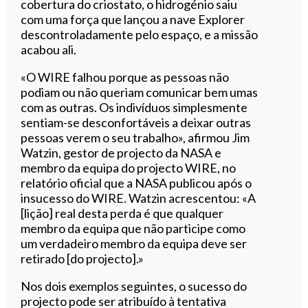
cobertura do criostato, o hidrogénio saiu
com uma força que lançou a nave Explorer
descontroladamente pelo espaço, e a missão
acabou ali.
«O WIRE falhou porque as pessoas não
podiam ou não queriam comunicar bem umas
com as outras. Os indivíduos simplesmente
sentiam-se desconfortáveis a deixar outras
pessoas verem o seu trabalho», afirmou Jim
Watzin, gestor de projecto da NASA e
membro da equipa do projecto WIRE, no
relatório oficial que a NASA publicou após o
insucesso do WIRE. Watzin acrescentou: «A
[lição] real desta perda é que qualquer
membro da equipa que não participe como
um verdadeiro membro da equipa deve ser
retirado [do projecto].»
Nos dois exemplos seguintes, o sucesso do
projecto pode ser atribuído à tentativa