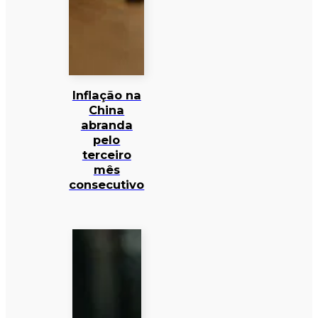
Inflação na
China
abranda
pelo
terceiro
mês
consecutivo