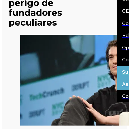
perigo de
fundadores
CE
peculiares
Co
Ed
Op
Co
Su
As
Co