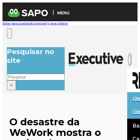
MENU
Saltar para o conteúdo principal
Ir para o footer
Pesquisar no
site
Pesquisar
×
Úl
Úl
O desastre da
Ba
WeWork mostra o
Ca