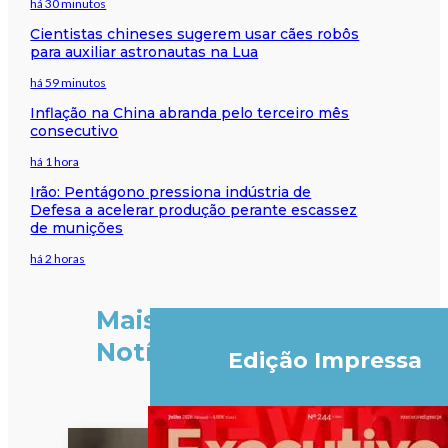
há 30 minutos
Cientistas chineses sugerem usar cães robôs
para auxiliar astronautas na Lua
há 59 minutos
Inflação na China abranda pelo terceiro mês
consecutivo
há 1 hora
Irão: Pentágono pressiona indústria de
Defesa a acelerar produção perante escassez
de munições
há 2 horas
Mais
Notícias
Edição Impressa