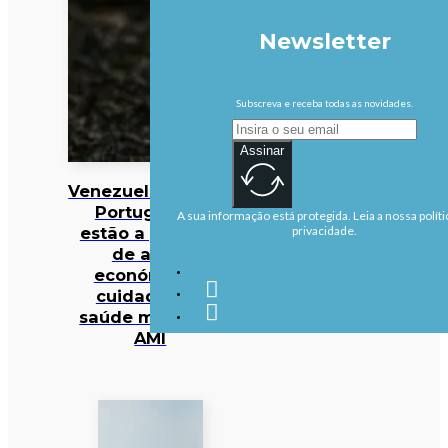
Newsletter
Subscreva e receba todas as novidades.
Assinar
Venezuela/Sismos:
Portugueses
A sua informação está protegida. Leia a nossa políti
estão a precisar
privacidade.
de apoio
económico e
cuidados de
saúde mental —
AMI