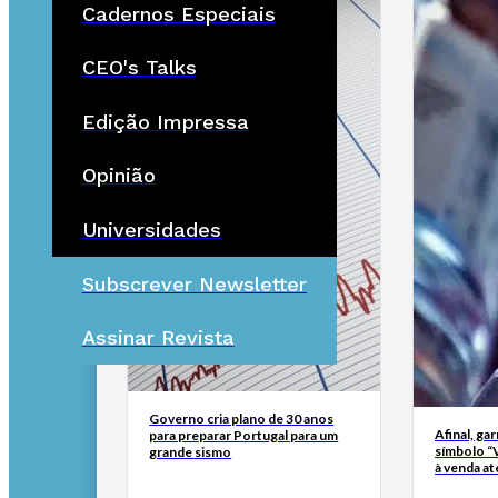
Cadernos Especiais
CEO's Talks
Edição Impressa
Opinião
Universidades
Subscrever Newsletter
Assinar Revista
Governo cria plano de 30 anos
Afinal, ga
para preparar Portugal para um
símbolo “
grande sismo
à venda at