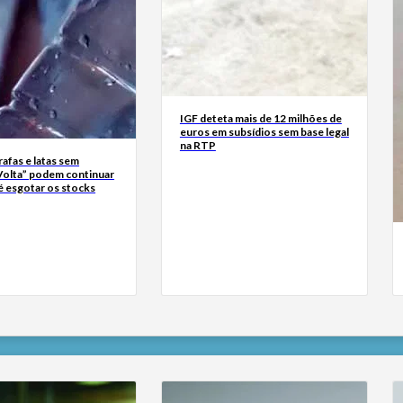
IGF deteta mais de 12 milhões de
euros em subsídios sem base legal
na RTP
rrafas e latas sem
Volta” podem continuar
é esgotar os stocks