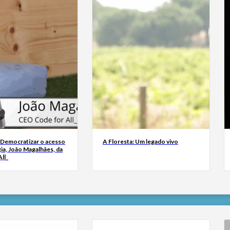
 Democratizar o acesso
A Floresta: Um legado vivo
ia, João Magalhães, da
ll_