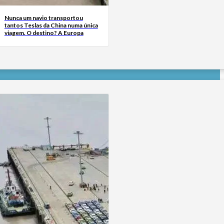
Nunca um navio transportou
tantos Teslas da China numa única
viagem. O destino? A Europa