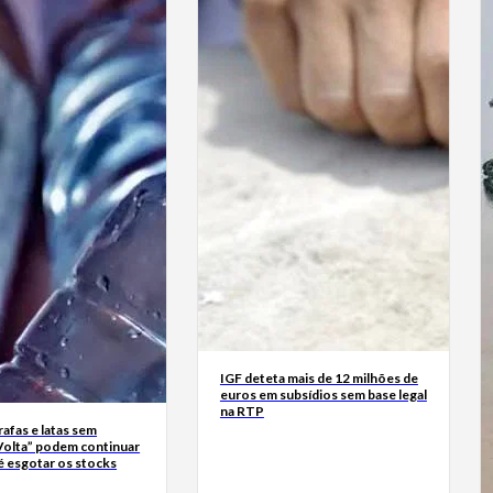
IGF deteta mais de 12 milhões de
euros em subsídios sem base legal
na RTP
rrafas e latas sem
Volta” podem continuar
é esgotar os stocks