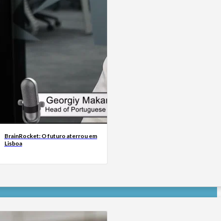
BrainRocket: O futuro aterrou em
Lisboa