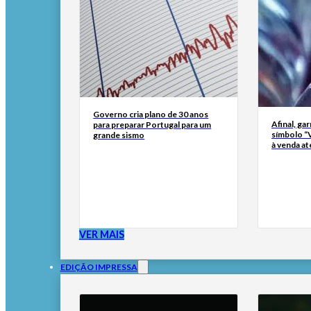
Governo cria plano de 30 anos
Afinal, ga
para preparar Portugal para um
símbolo “
grande sismo
à venda at
VER MAIS
EDIÇÃO IMPRESSA