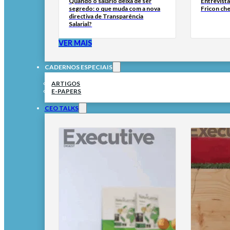
Quando o salário deixa de ser
Entrevist
segredo: o que muda com a nova
Fricon ch
directiva de Transparência
Salarial?
VER MAIS
CADERNOS ESPECIAIS
ARTIGOS
E-PAPERS
CEO TALKS