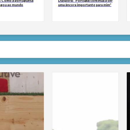
a: Como a portuguesa
Diáspora: “Portugal continua a ser
egou ao mundo
uma âncora importante para mim”