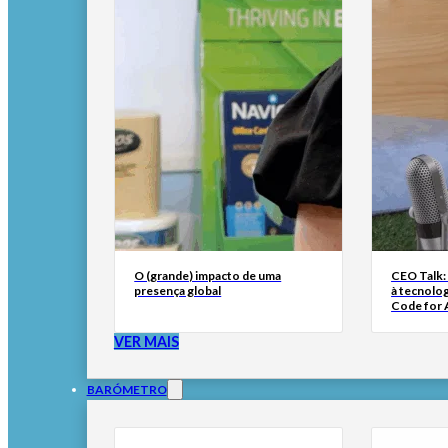
O (grande) impacto de uma
CEO Talk:
presença global
à tecnolog
Code for A
VER MAIS
BARÓMETRO