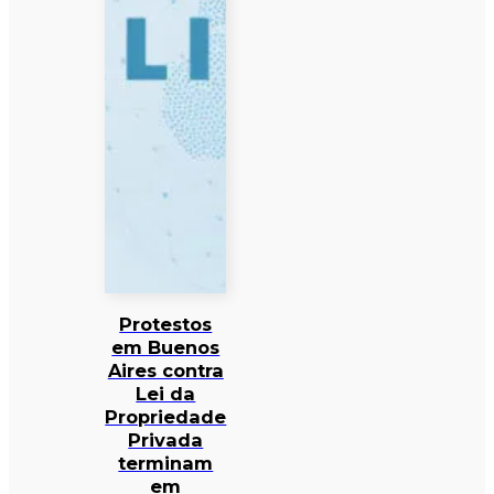
Protestos
em Buenos
Aires contra
Lei da
Propriedade
Privada
terminam
em