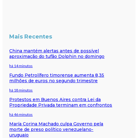
Mais Recentes
China mantém alertas antes de possível
aproximação do tufão Dolphin no domingo
há 14 minutos
Fundo Petrolífero timorense aumenta 8,35
milhões de euros no segundo trimestre
há 18 minutos
Protestos em Buenos Aires contra Lei da
Propriedade Privada terminam em confrontos
há 46 minutos
María Corina Machado culpa Governo pela
morte de preso político venezuelano-
uruguaio