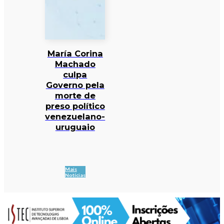
María Corina
Machado
culpa
Governo pela
morte de
preso político
venezuelano-
uruguaio
Mais
Notícias