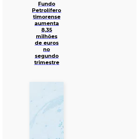
Fundo
Petrolífero
timorense
aumenta
8,35
milhões
de euros
no
segundo
trimestre