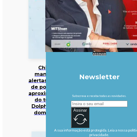
ASSINAR
China
mantém
Newsletter
alertas antes
de possível
aproximação
Subscreva e receba todas as novidades.
do tufão
Dolphin no
Assinar
domingo
A sua informação está protegida. Leia a nossa políti
privacidade.