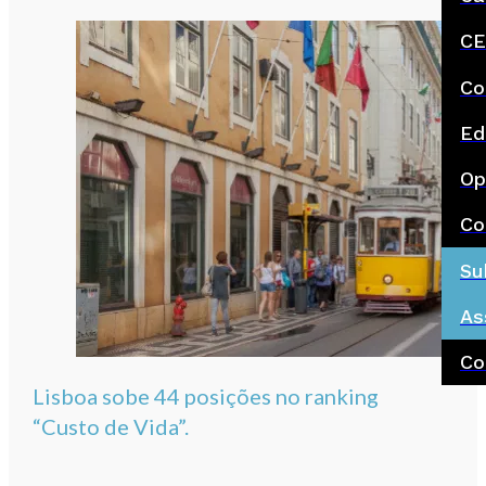
CE
Co
Ed
Op
Co
Su
As
Co
Lisboa sobe 44 posições no ranking
“Custo de Vida”.