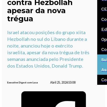
contra Hezbollah
apesar da nova
CE
trégua
Co
Ed
Israel atacou posições do grupo xiita
Hezbollah no sul do Líbano durante a
Op
noite, anunciou hoje o exército
Co
israelita, apesar da nova trégua de três
semanas anunciada pelo Presidente
Su
dos Estados Unidos, Donald Trump.
As
Co
Abril 25, 2026
10:08
Executive Digest com Lusa