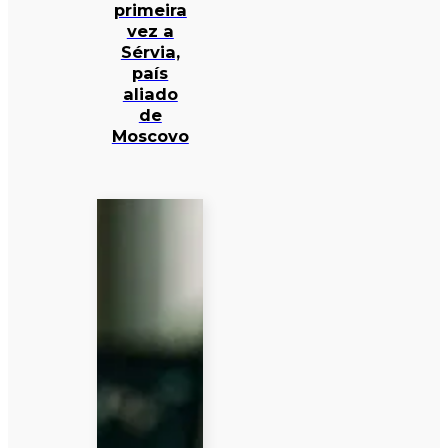
primeira
vez a
Sérvia,
país
aliado
de
Moscovo