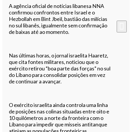
A agência oficial de notícias libanesa NNA
confirmou confrontos entre Israel e o
Hezbollah em Bint Jbeil, bastião das milícias
no sul libanês, igualmente sem confirmação
de baixas até ao momento.
Nas últimas horas, o jornal israelita Haaretz,
que cita fontes militares, noticiou que o
exército retirou “boa parte das forças” no sul
do Líbano para consolidar posições em vez
de continuar a avançar.
O exército israelita ainda controla uma linha
de posições nas colinas situadas entre oito e
10 quilómetros a norte da fronteira com o
Líbano para impedir que mísseis antitanque
atinjam as populações fronteiriças.