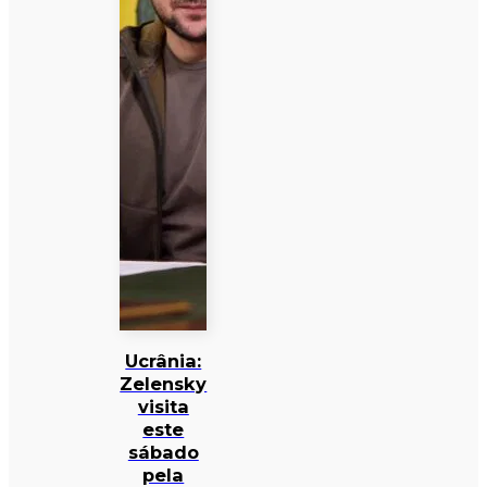
Ucrânia:
Zelensky
visita
este
sábado
pela