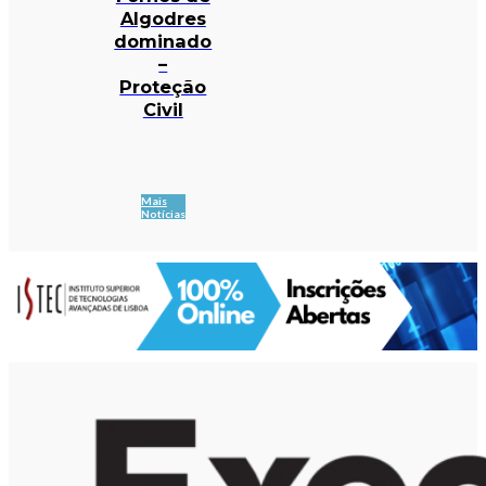
Algodres
dominado
–
Proteção
Civil
Mais
Notícias