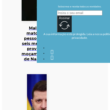
Subscreva e receba todas as novidades.
Assinar
Malária
matou 47
A sua informação está protegida. Leia a nossa políti
pessoas em
privacidade.
seis meses na
província
moçambicana
de Nampula