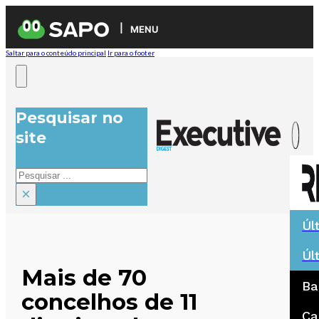
MENU
Saltar para o conteúdo principal
Ir para o footer
Pesquisar no
site
Pesquisar
×
Úl
Úl
Mais de 70
Ba
concelhos de 11
Ca