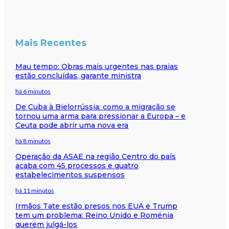
Mais Recentes
Mau tempo: Obras mais urgentes nas praias
estão concluídas, garante ministra
há 6 minutos
De Cuba à Bielorrússia: como a migração se
tornou uma arma para pressionar a Europa – e
Ceuta pode abrir uma nova era
há 8 minutos
Operação da ASAE na região Centro do país
acaba com 45 processos e quatro
estabelecimentos suspensos
há 11 minutos
Irmãos Tate estão presos nos EUA e Trump
tem um problema: Reino Unido e Roménia
querem julgá-los