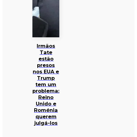
Irmãos
Tate
estão
presos
nos EUA e
Trump
tem um
problema:
Reino
Unido e
Roménia
querem
julgá-los