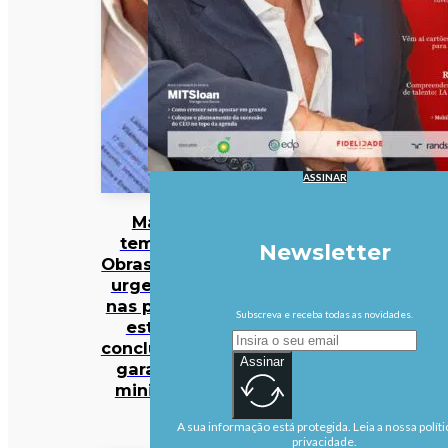
ASSINAR
Mau
tempo:
Newsletter
Obras mais
urgentes
nas praias
Subscreva e receba todas as novidades.
estão
concluídas,
Assinar
garante
ministra
A sua informação está protegida. Leia a nossa políti
privacidade.