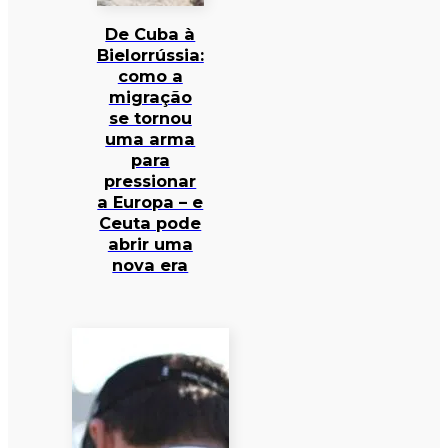
De Cuba à
Bielorrússia:
como a
migração
se tornou
uma arma
para
pressionar
a Europa – e
Ceuta pode
abrir uma
nova era