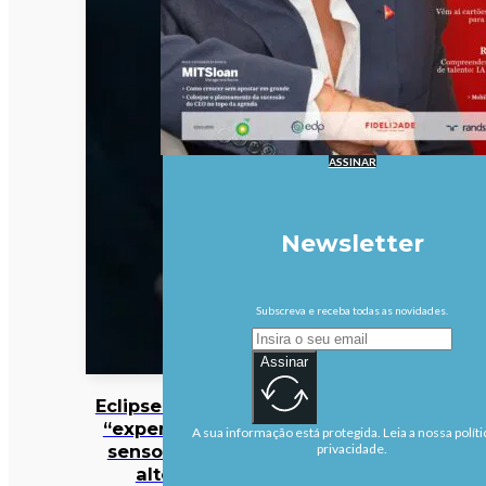
ASSINAR
Newsletter
Subscreva e receba todas as novidades.
Assinar
Eclipse solar é
“experiência
A sua informação está protegida. Leia a nossa políti
sensorial” e
privacidade.
altera