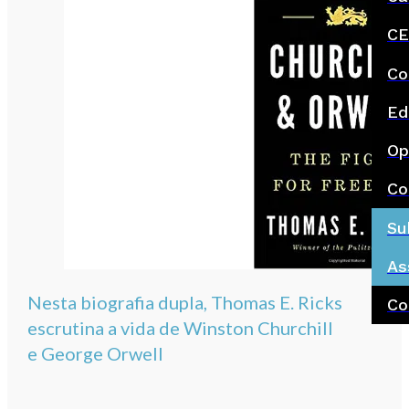
CE
Co
Ed
Op
Co
Su
As
Nesta biografia dupla, Thomas E. Ricks
Co
escrutina a vida de Winston Churchill
e George Orwell