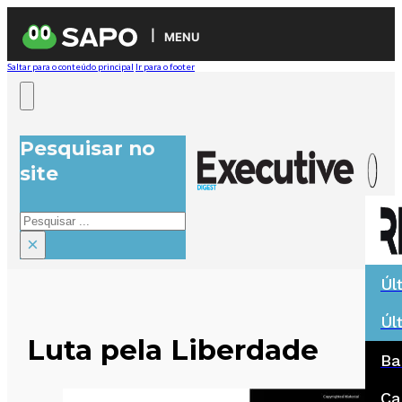
MENU
Saltar para o conteúdo principal
Ir para o footer
Pesquisar no
site
Pesquisar
×
Úl
Úl
Luta pela Liberdade
Ba
Ca