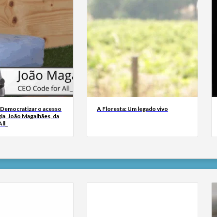
 Democratizar o acesso
A Floresta: Um legado vivo
ia, João Magalhães, da
ll_