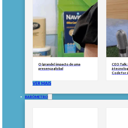
O (grande) impacto de uma
CEO Talk:
presença global
à tecnolog
Code for A
VER MAIS
BARÓMETRO