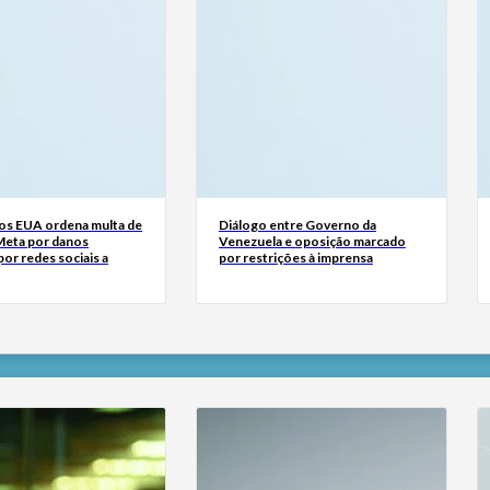
dos EUA ordena multa de
Diálogo entre Governo da
Meta por danos
Venezuela e oposição marcado
or redes sociais a
por restrições à imprensa