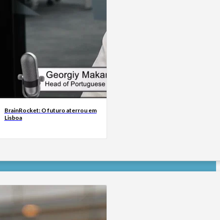
BrainRocket: O futuro aterrou em
Lisboa