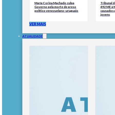
María Corina Machado culpa
Tribunal 
Governo pela morte de preso
492 ME à 
político venezuelano-uruguaio
causados p
jovens
VER MAIS
ATUALIDADE