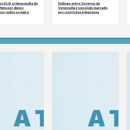
dos EUA ordena multa de
Diálogo entre Governo da
Meta por danos
Venezuela e oposição marcado
or redes sociais a
por restrições à imprensa