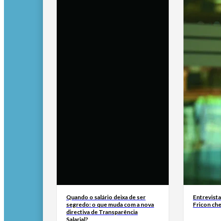
Quando o salário deixa de ser
Entrevist
segredo: o que muda com a nova
Fricon ch
directiva de Transparência
Salarial?