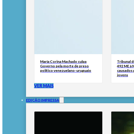
María Corina Machado culpa
Tribunal 
Governo pela morte de preso
492 ME à 
político venezuelano-uruguaio
causados p
jovens
VER MAIS
EDIÇÃO IMPRESSA