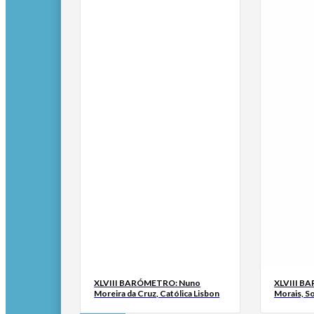
XLVIII BARÓMETRO: Nuno
XLVIII B
Moreira da Cruz, Católica Lisbon
Morais, S