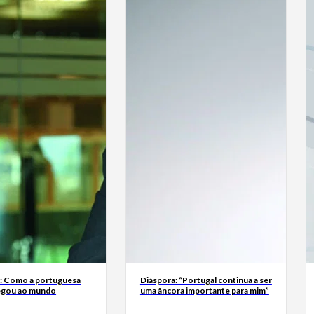
a: Como a portuguesa
Diáspora: “Portugal continua a ser
egou ao mundo
uma âncora importante para mim”