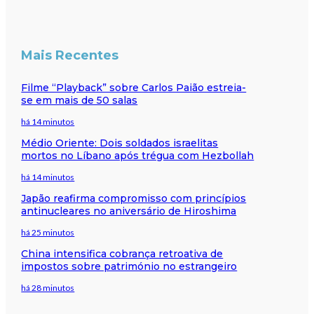
Mais Recentes
Filme “Playback” sobre Carlos Paião estreia-
se em mais de 50 salas
há 14 minutos
Médio Oriente: Dois soldados israelitas
mortos no Líbano após trégua com Hezbollah
há 14 minutos
Japão reafirma compromisso com princípios
antinucleares no aniversário de Hiroshima
há 25 minutos
China intensifica cobrança retroativa de
impostos sobre património no estrangeiro
há 28 minutos