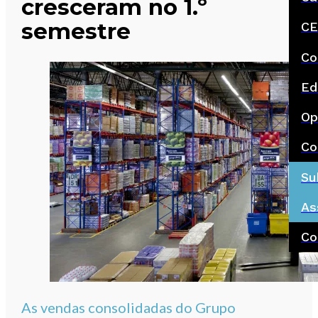
cresceram no 1.º
semestre
CE
Co
Ed
Op
Co
Su
As
Co
As vendas consolidadas do Grupo