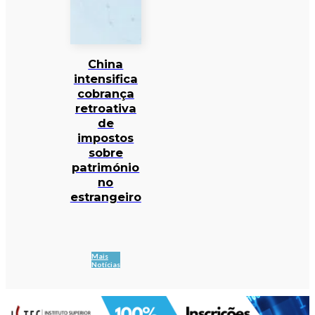
China
intensifica
cobrança
retroativa
de
impostos
sobre
património
no
estrangeiro
Mais
Notícias