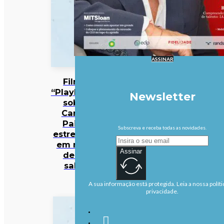
ASSINAR
Filme
“Playback”
Newsletter
sobre
Carlos
Paião
Subscreva e receba todas as novidades.
estreia-se
em mais
Assinar
de 50
salas
A sua informação está protegida. Leia a nossa políti
privacidade.