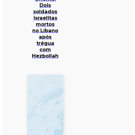
Dois
soldados
israelitas
mortos
no Líbano
após
trégua
com
Hezbollah