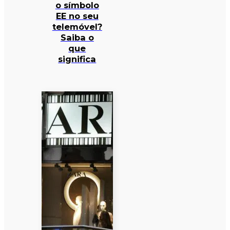
o símbolo
EE no seu
telemóvel?
Saiba o
que
significa