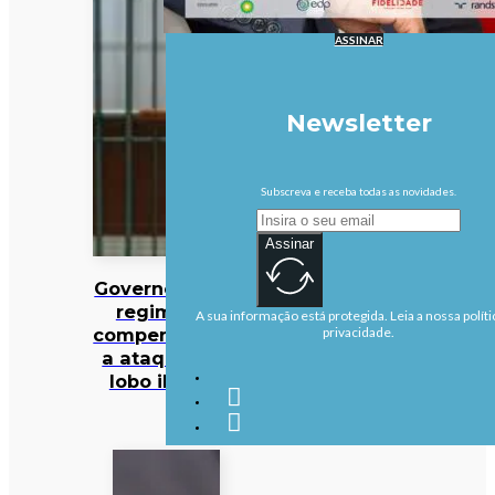
ASSINAR
Newsletter
Subscreva e receba todas as novidades.
Assinar
Governo altera
regime de
A sua informação está protegida. Leia a nossa políti
compensações
privacidade.
a ataques de
lobo ibérico