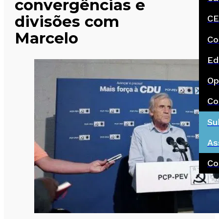
convergências e
divisões com
CE
Marcelo
Co
Ed
Op
Co
Su
As
Co