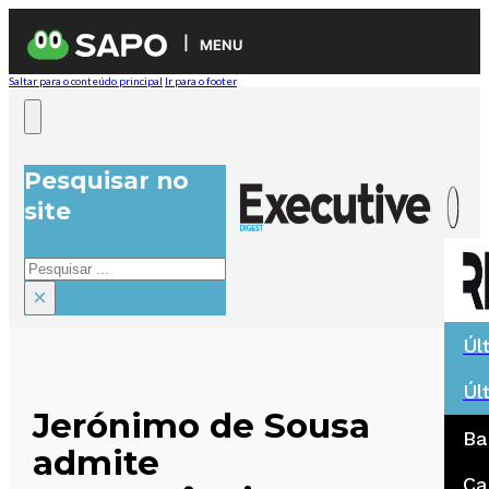
MENU
Saltar para o conteúdo principal
Ir para o footer
Pesquisar no
site
Pesquisar
×
Úl
Úl
Jerónimo de Sousa
Ba
admite
Ca