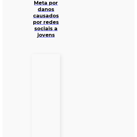
Meta por
danos
causados
por redes
sociais a
jovens