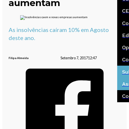
aumentam
CE
Co
As insolvências caíram 10% em Agosto
Ed
deste ano.
Op
Setembro 7, 2017
12:47
Filipa Almeida
Co
Su
As
Co