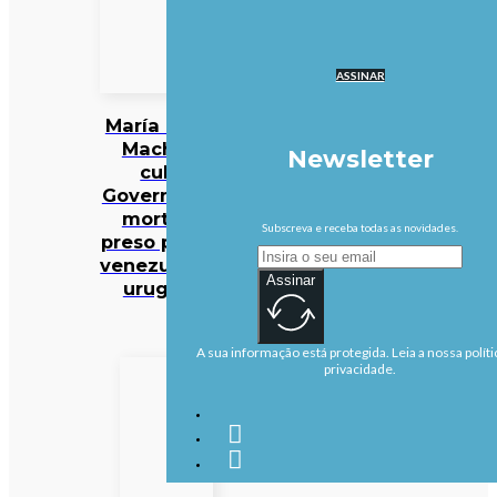
ASSINAR
María Corina
Machado
Newsletter
culpa
Governo pela
morte de
Subscreva e receba todas as novidades.
preso político
venezuelano-
Assinar
uruguaio
A sua informação está protegida. Leia a nossa políti
privacidade.