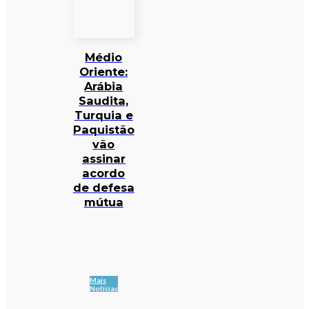
Médio
Oriente:
Arábia
Saudita,
Turquia e
Paquistão
vão
assinar
acordo
de defesa
mútua
Mais
Notícias