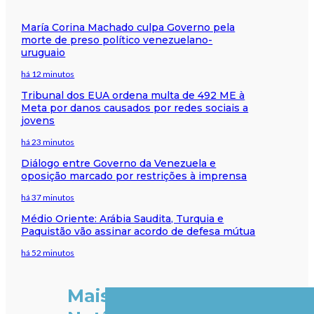
María Corina Machado culpa Governo pela
morte de preso político venezuelano-
uruguaio
há 12 minutos
Tribunal dos EUA ordena multa de 492 ME à
Meta por danos causados por redes sociais a
jovens
há 23 minutos
Diálogo entre Governo da Venezuela e
oposição marcado por restrições à imprensa
há 37 minutos
Médio Oriente: Arábia Saudita, Turquia e
Paquistão vão assinar acordo de defesa mútua
há 52 minutos
Mais