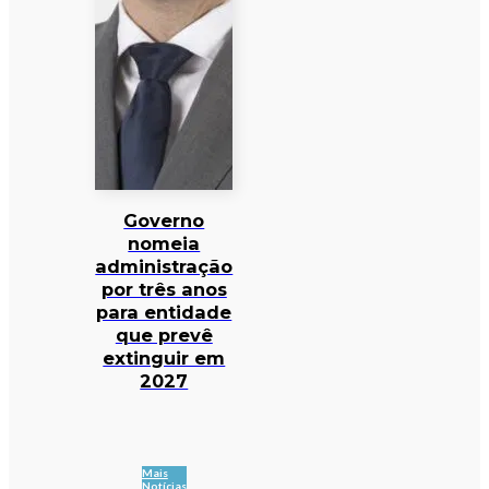
Governo
nomeia
administração
por três anos
para entidade
que prevê
extinguir em
2027
Mais
Notícias