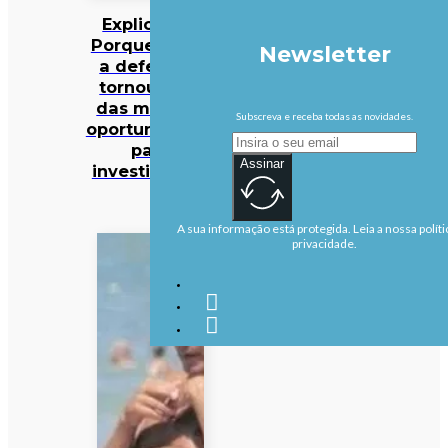
Explicador:
Porque é que
Newsletter
a defesa se
tornou uma
das maiores
Subscreva e receba todas as novidades.
oportunidades
para
Assinar
investidores?
A sua informação está protegida. Leia a nossa políti
privacidade.