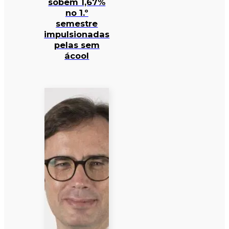
sobem 1,67%
no 1.º
semestre
impulsionadas
pelas sem
ácool