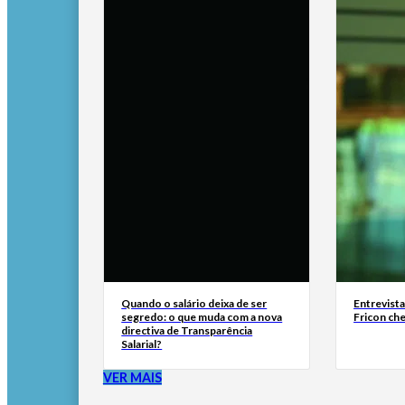
Quando o salário deixa de ser
Entrevist
segredo: o que muda com a nova
Fricon ch
directiva de Transparência
Salarial?
VER MAIS