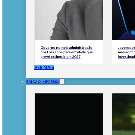
Governo nomeia administração
Jovem por
por três anos para entidade que
malvado” 
prevê extinguir em 2027
investigad
VER MAIS
EDIÇÃO IMPRESSA