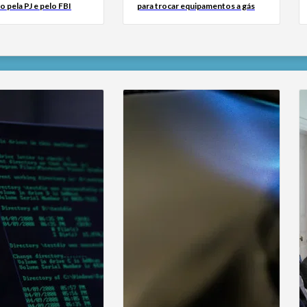
o pela PJ e pelo FBI
para trocar equipamentos a gás