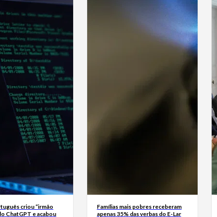
tuguês criou “irmão
Famílias mais pobres receberam
do ChatGPT e acabou
apenas 35% das verbas do E-Lar