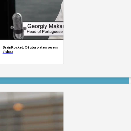
BrainRocket: O futuro aterrou em
Lisboa