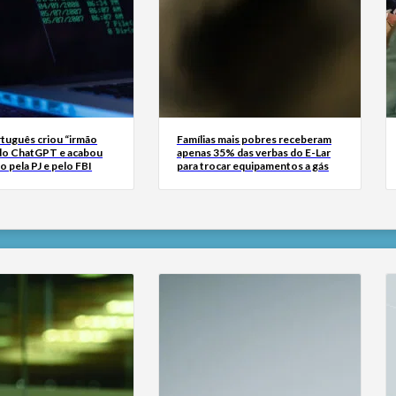
tuguês criou “irmão
Famílias mais pobres receberam
do ChatGPT e acabou
apenas 35% das verbas do E-Lar
o pela PJ e pelo FBI
para trocar equipamentos a gás