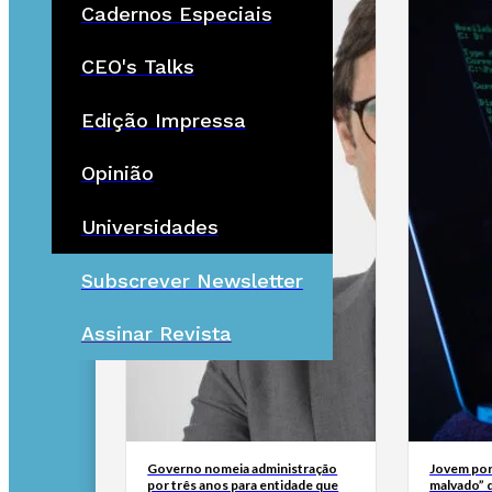
Cadernos Especiais
CEO's Talks
Edição Impressa
Opinião
Universidades
Subscrever Newsletter
Assinar Revista
Governo nomeia administração
Jovem por
por três anos para entidade que
malvado” 