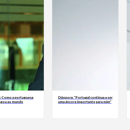
a: Como a portuguesa
Diáspora: “Portugal continua a ser
egou ao mundo
uma âncora importante para mim”