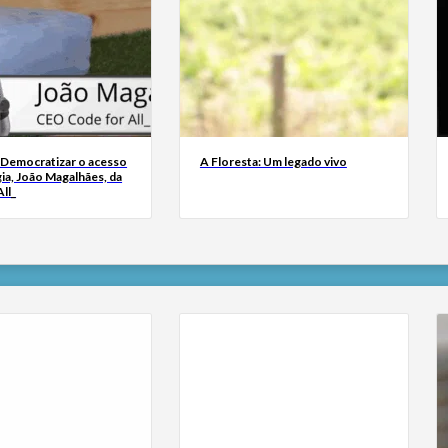
 Democratizar o acesso
A Floresta: Um legado vivo
ia, João Magalhães, da
ll_