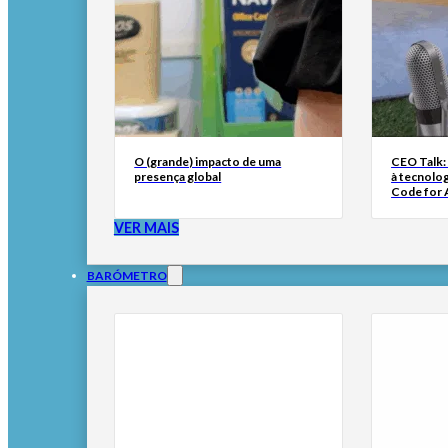
O (grande) impacto de uma
CEO Talk:
presença global
à tecnolog
Code for A
VER MAIS
BARÓMETRO