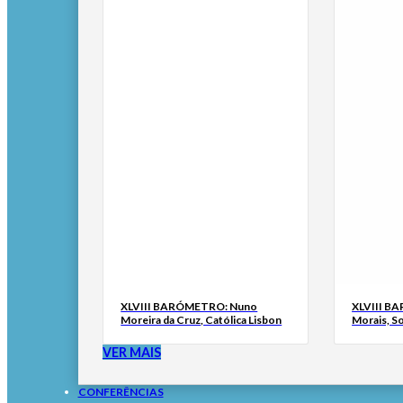
XLVIII BARÓMETRO: Nuno
XLVIII B
Moreira da Cruz, Católica Lisbon
Morais, S
VER MAIS
CONFERÊNCIAS