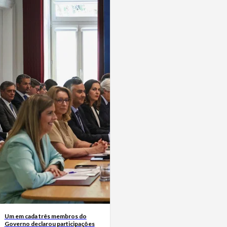
Um em cada três membros do
Governo declarou participações