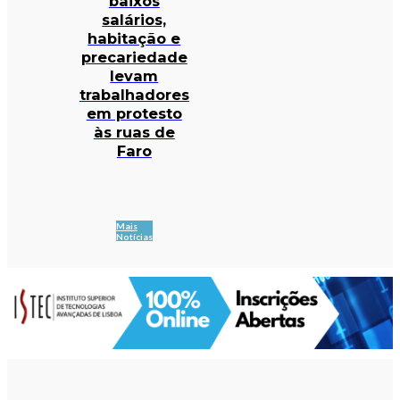
baixos
salários,
habitação e
precariedade
levam
trabalhadores
em protesto
às ruas de
Faro
Mais
Notícias