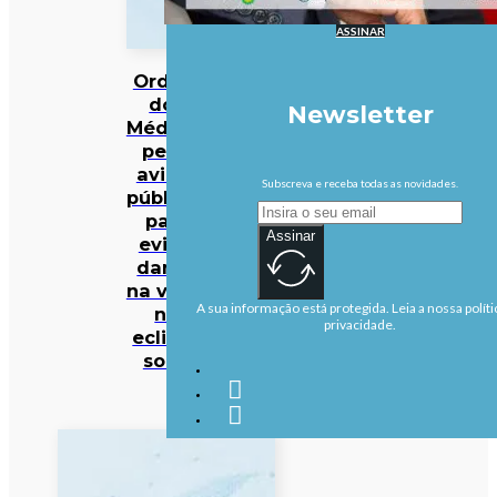
ASSINAR
Ordem
dos
Newsletter
Médicos
pede
avisos
Subscreva e receba todas as novidades.
públicos
para
Assinar
evitar
danos
na visão
A sua informação está protegida. Leia a nossa políti
no
privacidade.
eclipse
solar