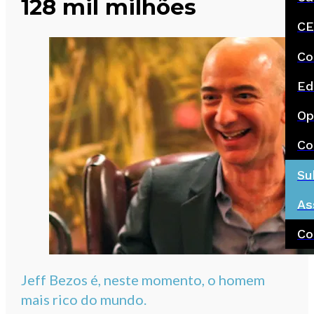
128 mil milhões
CE
Co
Ed
Op
Co
Su
As
Co
Jeff Bezos é, neste momento, o homem
mais rico do mundo.