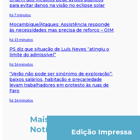
para evitar danos na visão no eclipse solar
há 7 minutos
Moçambique/Ataques: Assistência responde
às necessidades mas precisa de reforço – OIM
há 15 minutos
PS diz que situação de Luís Neves “atingiu o
limite do admissível”
há 16 minutos
“Verão não pode ser sinónimo de exploração”:
baixos salários, habitação e precariedade
levam trabalhadores em protesto às ruas de
Faro
há 16 minutos
Mais
Notícias
Edição Impressa