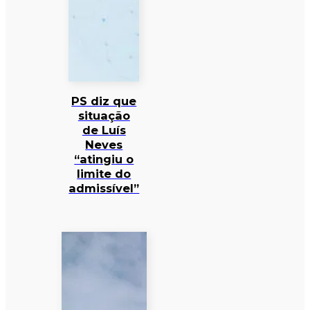
PS diz que
situação
de Luís
Neves
“atingiu o
limite do
admissível”