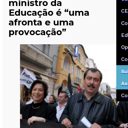
ministro da
Educação é “uma
CE
afronta e uma
Co
provocação”
Ed
Op
Co
Su
As
Co