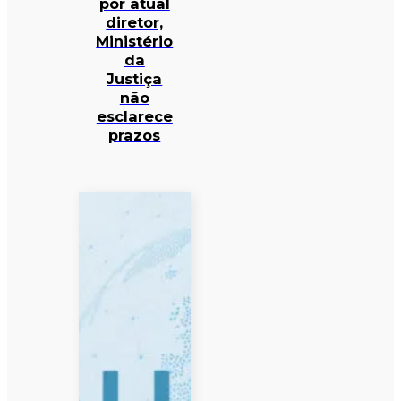
por atual
diretor,
Ministério
da
Justiça
não
esclarece
prazos