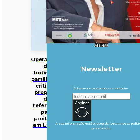
ASSINAR
Operadores
de
Newsletter
trotinetes
partilhadas
criticam
Subscreva e receba todas as novidades.
proposta
de
Assinar
referendo
para
proibição
A sua informação está protegida. Leia a nossa políti
em Lisboa
privacidade.