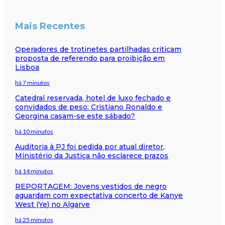
Mais Recentes
Operadores de trotinetes partilhadas criticam
proposta de referendo para proibição em
Lisboa
há 7 minutos
Catedral reservada, hotel de luxo fechado e
convidados de peso: Cristiano Ronaldo e
Georgina casam-se este sábado?
há 10 minutos
Auditoria à PJ foi pedida por atual diretor,
Ministério da Justiça não esclarece prazos
há 14 minutos
REPORTAGEM: Jovens vestidos de negro
aguardam com expectativa concerto de Kanye
West (Ye) no Algarve
há 25 minutos