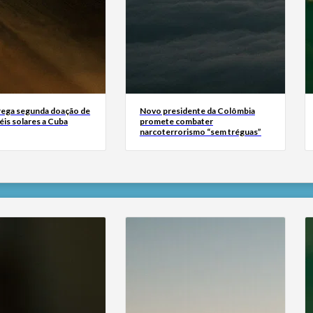
rega segunda doação de
Novo presidente da Colômbia
éis solares a Cuba
promete combater
narcoterrorismo “sem tréguas”