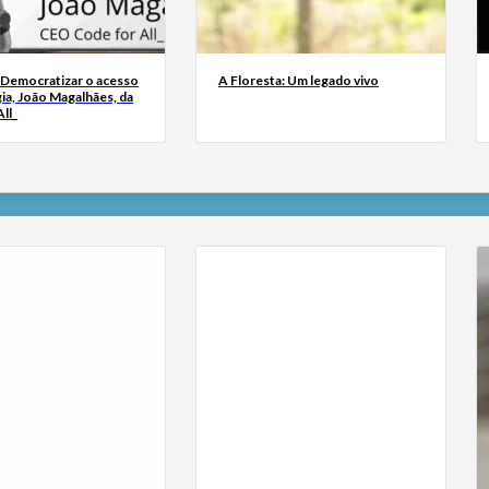
 Democratizar o acesso
A Floresta: Um legado vivo
ia, João Magalhães, da
ll_