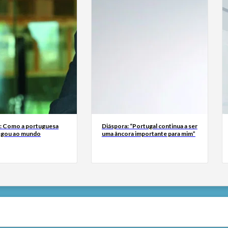
a: Como a portuguesa
Diáspora: “Portugal continua a ser
egou ao mundo
uma âncora importante para mim”