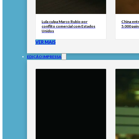
Lula culpa Marco Rubio por
China ent
conflito comercial com Estados
5.000 pain
Unidos
VER MAIS
EDIÇÃO IMPRESSA