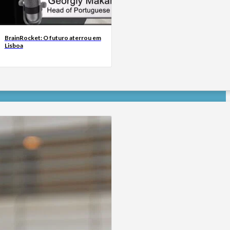
BrainRocket: O futuro aterrou em
Lisboa