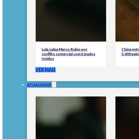
Lula culpa Marco Rubio por
China ent
conflito comercial com Estados
5.000 pain
Unidos
VER MAIS
ATUALIDADE