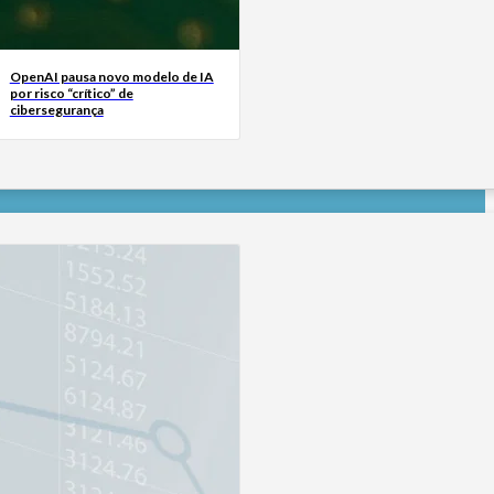
OpenAI pausa novo modelo de IA
por risco “crítico” de
cibersegurança