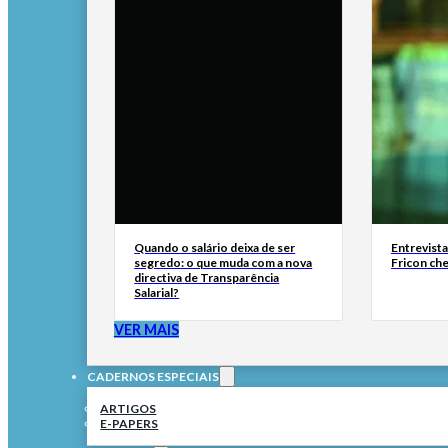
Quando o salário deixa de ser
Entrevist
segredo: o que muda com a nova
Fricon ch
directiva de Transparência
Salarial?
VER MAIS
CADERNOS ESPECIAIS
ARTIGOS
E-PAPERS