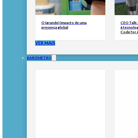
O (grande) impacto de uma
CEO Talk:
presença global
à tecnolog
Code for A
VER MAIS
BARÓMETRO