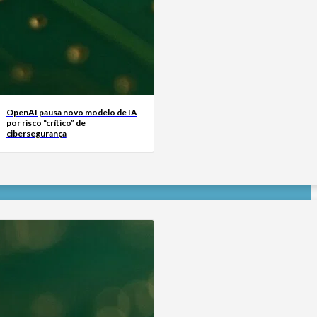
OpenAI pausa novo modelo de IA
por risco “crítico” de
cibersegurança