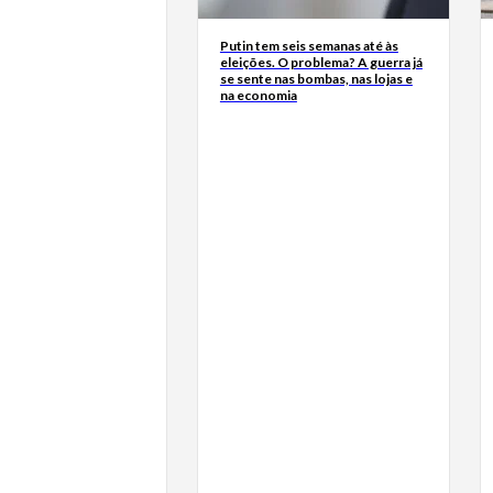
Putin tem seis semanas até às
eleições. O problema? A guerra já
se sente nas bombas, nas lojas e
na economia