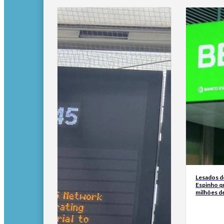
Lesados d
Espinho q
milhões d