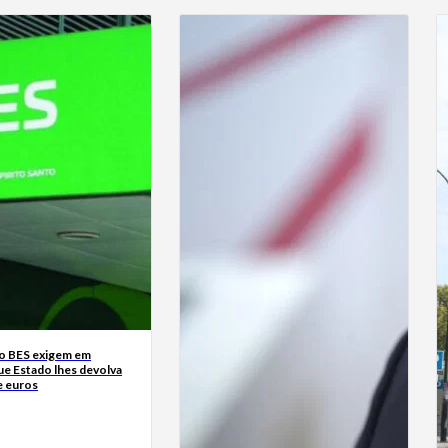
o BES exigem em
ue Estado lhes devolva
e euros