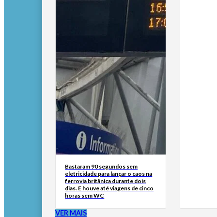
Bastaram 90 segundos sem
eletricidade para lançar o caos na
ferrovia britânica durante dois
dias. E houve até viagens de cinco
horas sem WC
VER MAIS