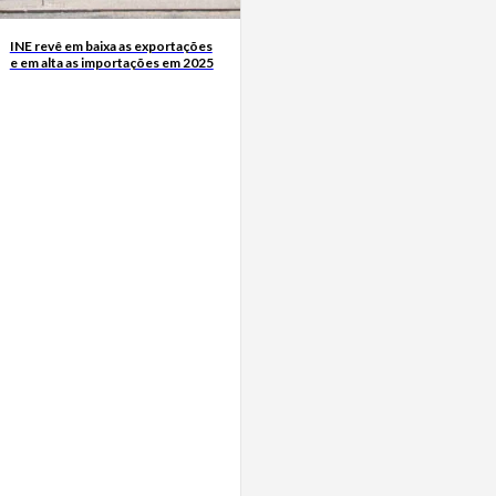
INE revê em baixa as exportações
e em alta as importações em 2025