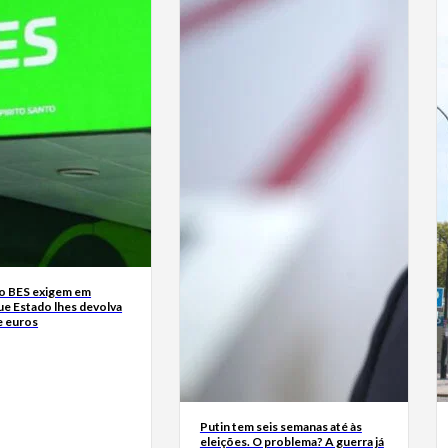
o BES exigem em
ue Estado lhes devolva
e euros
Putin tem seis semanas até às
eleições. O problema? A guerra já