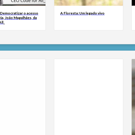
 Democratizar o acesso
A Floresta: Um legado vivo
ia, João Magalhães, da
ll_