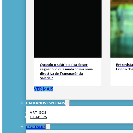
Quando o salário deixa de ser
Entrevist
segredo: o que muda com a nova
Fricon ch
directiva de Transparência
Salarial?
VER MAIS
CADERNOS ESPECIAIS
ARTIGOS
E-PAPERS
CEO TALKS