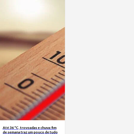
Até 36 ºC, trovoadas e chuva: fim
de semana traz um pouco de tudo