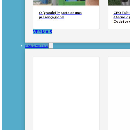
O (grande) impacto de uma
CEO Talk:
presença global
à tecnolog
Code for A
VER MAIS
BARÓMETRO