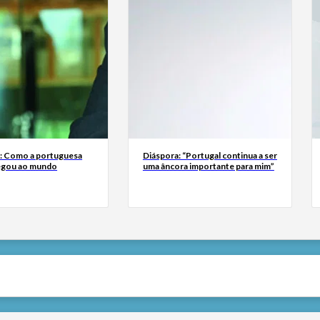
a: Como a portuguesa
Diáspora: “Portugal continua a ser
egou ao mundo
uma âncora importante para mim”