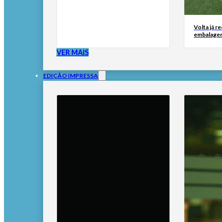
Volta já r
embalage
VER MAIS
EDIÇÃO IMPRESSA