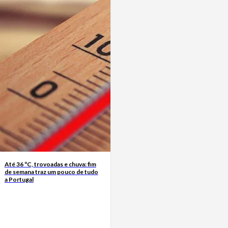
Até 36 ºC, trovoadas e chuva: fim
de semana traz um pouco de tudo
a Portugal