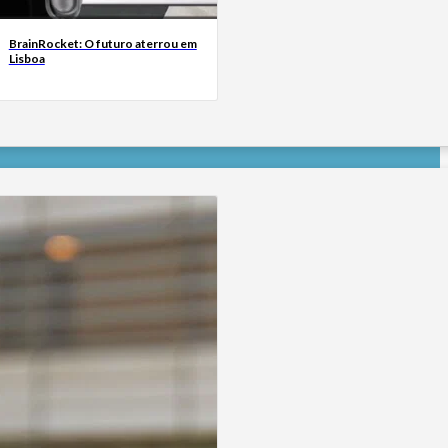
BrainRocket: O futuro aterrou em
Lisboa