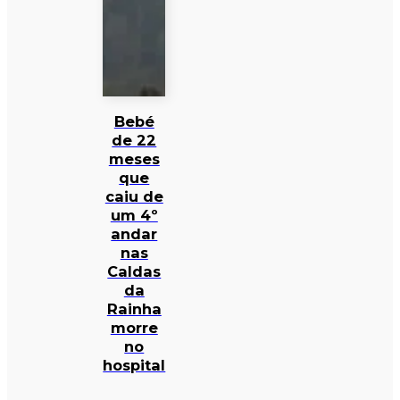
Bebé
de 22
meses
que
caiu de
um 4º
andar
nas
Caldas
da
Rainha
morre
no
hospital