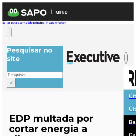
MENU
Saltar para o conteúdo principal
Ir para o footer
Pesquisar no
site
Pesquisar
×
Úl
Úl
EDP multada por
Ba
cortar energia a
Ca