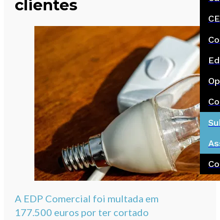
clientes
CE
Co
Ed
Op
Co
Su
As
Co
A EDP Comercial foi multada em
177.500 euros por ter cortado