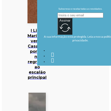
Subscreva e receba todas as novidades.
Assinar
I Liga:
Marítimo
A sua informação está protegida. Leia a nossa políti
vence
privacidade.
Casa Pia
por 1-0
no
regresso
ao
escalão
principal