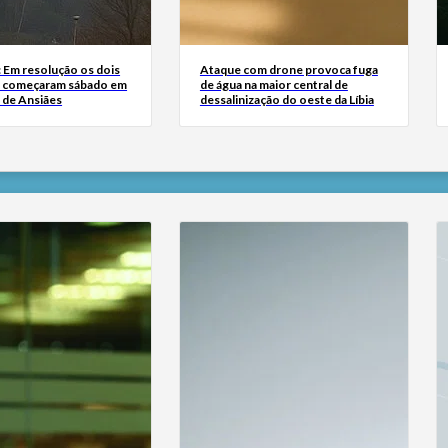
: Em resolução os dois
Ataque com drone provoca fuga
e começaram sábado em
de água na maior central de
 de Ansiães
dessalinização do oeste da Líbia