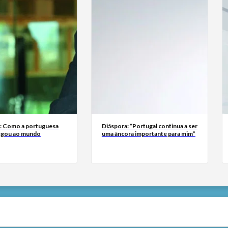
a: Como a portuguesa
Diáspora: “Portugal continua a ser
egou ao mundo
uma âncora importante para mim”