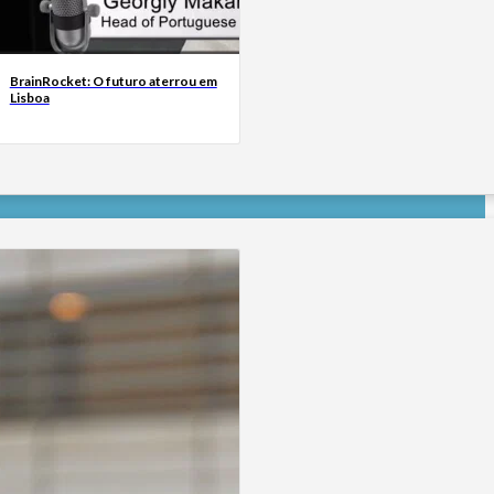
BrainRocket: O futuro aterrou em
Lisboa