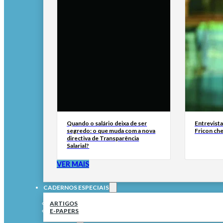
Quando o salário deixa de ser
Entrevist
segredo: o que muda com a nova
Fricon ch
directiva de Transparência
Salarial?
VER MAIS
CADERNOS ESPECIAIS
ARTIGOS
E-PAPERS