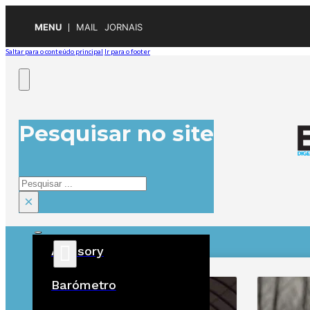
MENU
MAIL
JORNAIS
Saltar para o conteúdo principal
Ir para o footer
Pesquisar no site
Pesquisar
×
Advisory
ÚLTIMAS
Barómetro