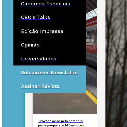
Cadernos Especiais
CEO's Talks
Edição Impressa
Opinião
Universidades
Subscrever Newsletter
Assinar Revista
Trocar o avião pelo comboio
pode poupar até 140 minutos