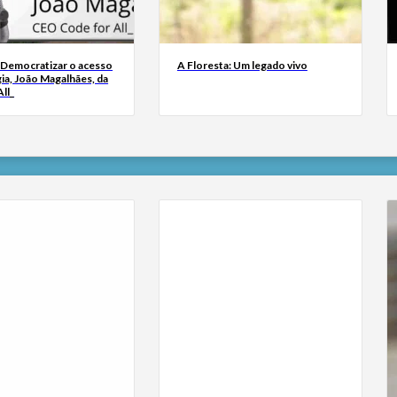
 Democratizar o acesso
A Floresta: Um legado vivo
ia, João Magalhães, da
ll_