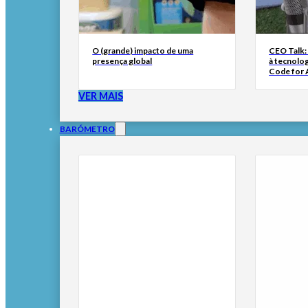
O (grande) impacto de uma
CEO Talk:
presença global
à tecnolog
Code for A
VER MAIS
BARÓMETRO