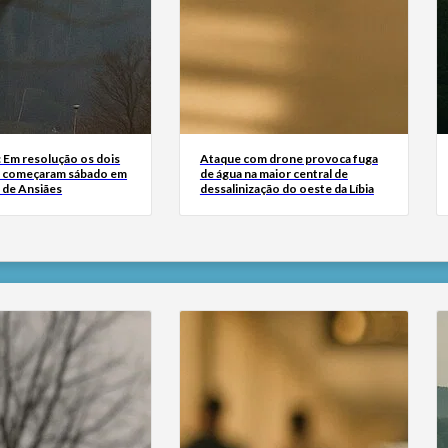
: Em resolução os dois
Ataque com drone provoca fuga
e começaram sábado em
de água na maior central de
 de Ansiães
dessalinização do oeste da Líbia