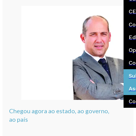
CE
Co
Ed
Op
Co
Su
As
Co
Chegou agora ao estado, ao governo,
ao país