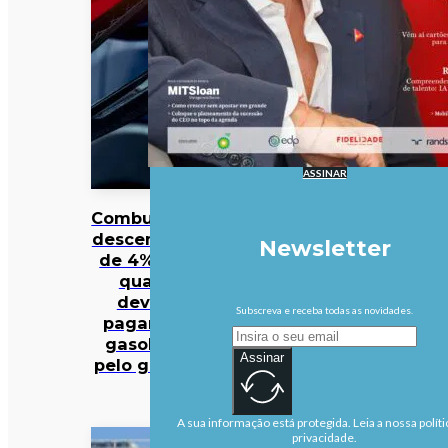
ASSINAR
Combustíveis
descem mais
Newsletter
de 4%. Veja
quanto
deveria
Subscreva e receba todas as novidades.
pagar pela
gasolina e
Assinar
pelo gasóleo
A sua informação está protegida. Leia a nossa políti
privacidade.