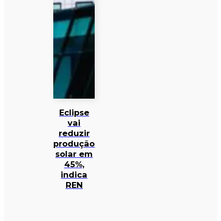
Eclipse
vai
reduzir
produção
solar em
45%,
indica
REN