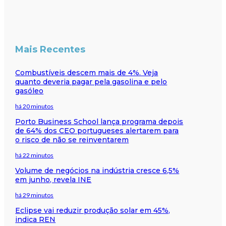
Mais Recentes
Combustíveis descem mais de 4%. Veja
quanto deveria pagar pela gasolina e pelo
gasóleo
há 20 minutos
Porto Business School lança programa depois
de 64% dos CEO portugueses alertarem para
o risco de não se reinventarem
há 22 minutos
Volume de negócios na indústria cresce 6,5%
em junho, revela INE
há 29 minutos
Eclipse vai reduzir produção solar em 45%,
indica REN