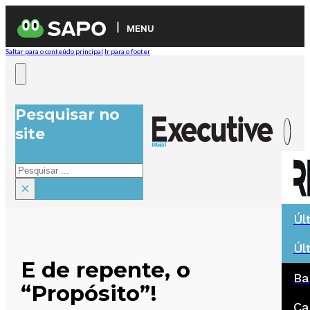
MENU
Saltar para o conteúdo principal
Ir para o footer
Pesquisar no
site
Pesquisar
×
Úl
Úl
E de repente, o
Ba
“Propósito”!
Ca