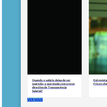
Quando o salário deixa de ser
Entrevist
segredo: o que muda com a nova
Fricon ch
directiva de Transparência
Salarial?
VER MAIS