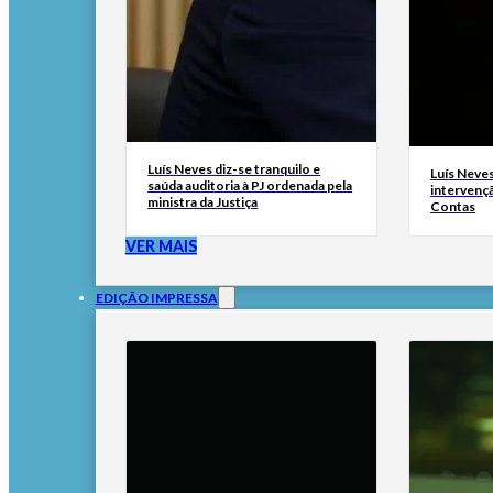
Luís Neves diz-se tranquilo e
Luís Neves 
saúda auditoria à PJ ordenada pela
intervenç
ministra da Justiça
Contas
VER MAIS
EDIÇÃO IMPRESSA