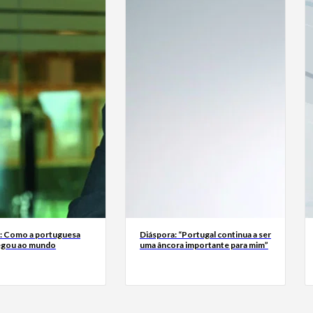
a: Como a portuguesa
Diáspora: “Portugal continua a ser
egou ao mundo
uma âncora importante para mim”