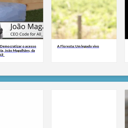
 Democratizar o acesso
A Floresta: Um legado vivo
ia, João Magalhães, da
ll_