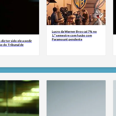
Lucro da Warner Bros cai 7% no
1.º semestre com fusão com
Paramount pendente
diz ter sido ele a pedir
ão do Tribunal de