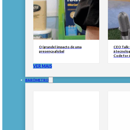
O (grande) impacto de uma
CEO Talk:
presença global
à tecnolog
Code for A
VER MAIS
BARÓMETRO