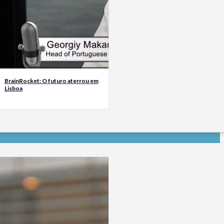
BrainRocket: O futuro aterrou em
Lisboa