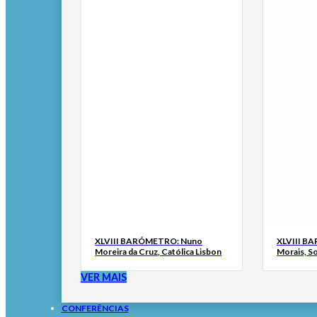
XLVIII BARÓMETRO: Nuno
XLVIII B
Moreira da Cruz, Católica Lisbon
Morais, S
VER MAIS
CONFERÊNCIAS