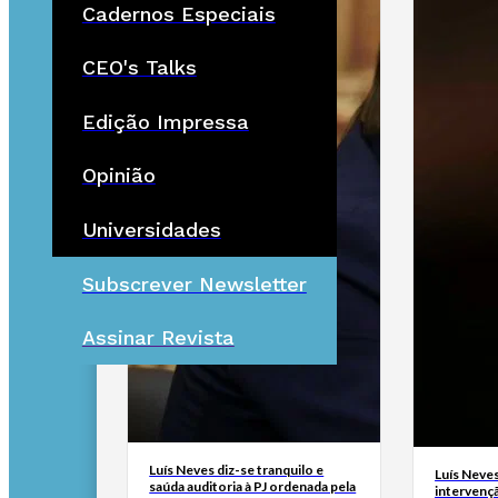
Cadernos Especiais
CEO's Talks
Edição Impressa
Opinião
Universidades
Subscrever Newsletter
Assinar Revista
Luís Neves diz-se tranquilo e
Luís Neves 
saúda auditoria à PJ ordenada pela
intervenç