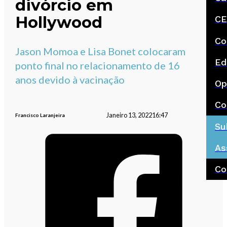
divórcio em
Hollywood
CE
Co
Jason Momoa e Lisa Bonet colocaram
Ed
ponto final no relacionamento de 16
anos devido à vacinação
Op
Co
Janeiro 13, 2022
16:47
Francisco Laranjeira
Su
As
Co