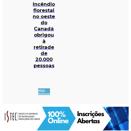
Incêndio
florestal
no oeste
do
Canadá
obrigou
à
retirade
de
20.000
pessoas
Mais
Notícias