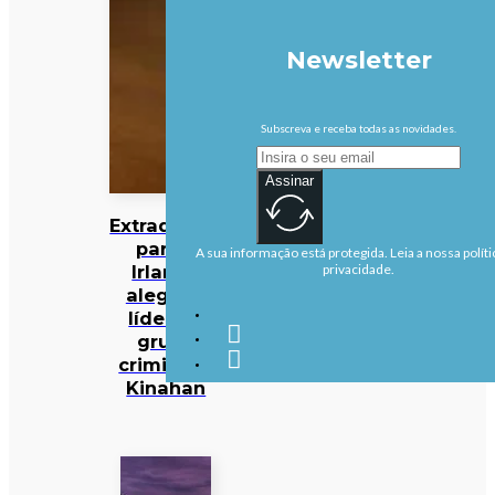
Newsletter
Subscreva e receba todas as novidades.
Assinar
Extraditado
para a
A sua informação está protegida. Leia a nossa políti
Irlanda
privacidade.
alegado
líder do
grupo
criminoso
Kinahan