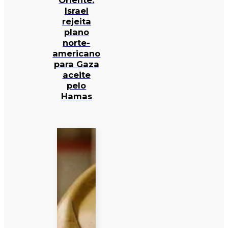
Oriente:
Israel
rejeita
plano
norte-
americano
para Gaza
aceite
pelo
Hamas