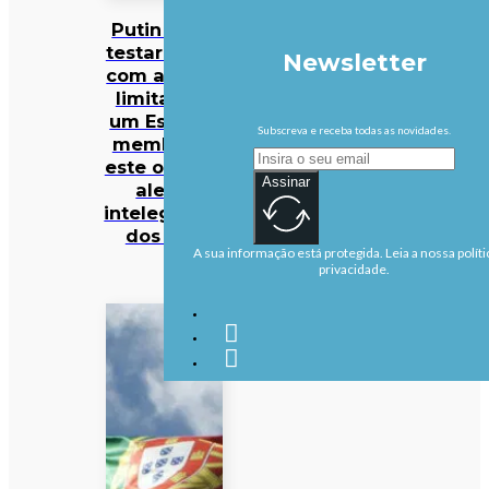
Putin pode
testar NATO
Newsletter
com ataque
limitado a
um Estado-
Subscreva e receba todas as novidades.
membro já
este outono,
Assinar
alerta
intelegência
dos EUA
A sua informação está protegida. Leia a nossa políti
privacidade.