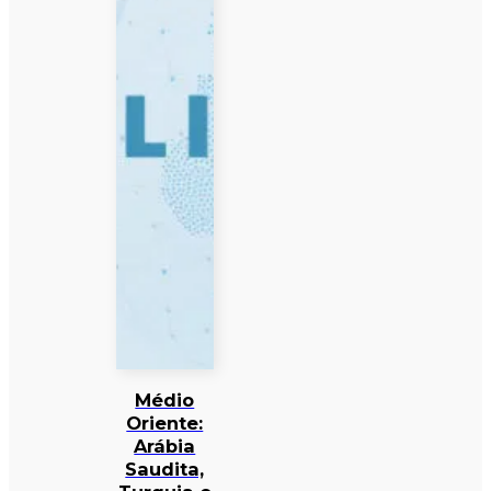
Médio
Oriente:
Arábia
Saudita,