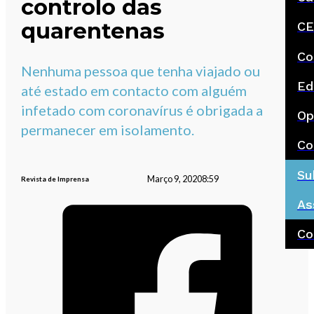
controlo das
quarentenas
CE
Co
Nenhuma pessoa que tenha viajado ou
Ed
até estado em contacto com alguém
infetado com coronavírus é obrigada a
Op
permanecer em isolamento.
Co
Su
Março 9, 2020
8:59
Revista de Imprensa
As
Co