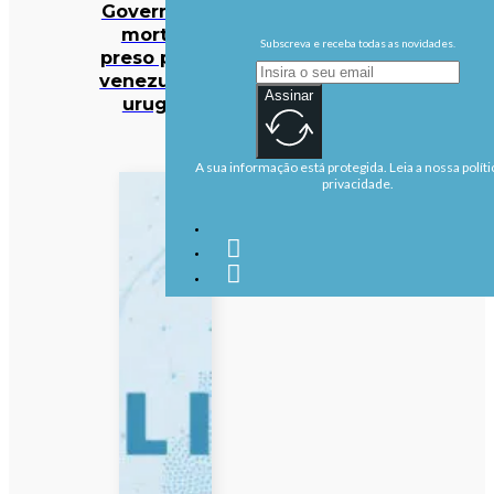
Governo pela
morte de
Subscreva e receba todas as novidades.
preso político
venezuelano-
Assinar
uruguaio
A sua informação está protegida. Leia a nossa políti
privacidade.