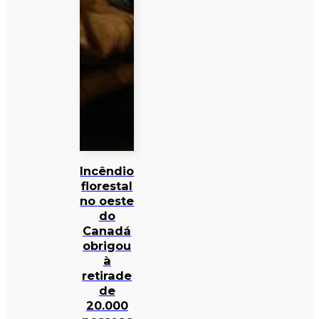
Incêndio
florestal
no oeste
do
Canadá
obrigou
à
retirade
de
20.000