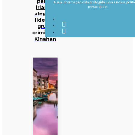
para a
A sua informação está protegida. Leia a nossa políti
Irlanda
privacidade.
alegado
líder do
grupo
criminoso
Kinahan