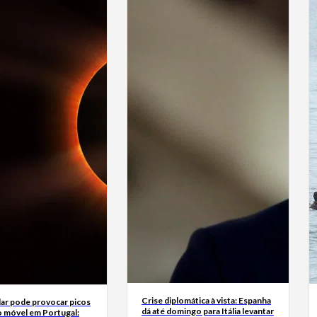
Crise diplomática à vista: Espanha
lar pode provocar picos
dá até domingo para Itália levantar
o móvel em Portugal: