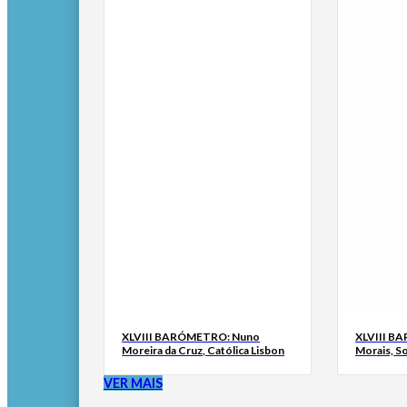
XLVIII BARÓMETRO: Nuno
XLVIII B
Moreira da Cruz, Católica Lisbon
Morais, S
VER MAIS