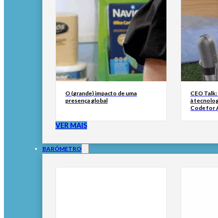
O (grande) impacto de uma
CEO Talk:
presença global
à tecnolog
Code for A
VER MAIS
BARÓMETRO