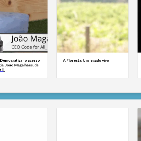
 Democratizar o acesso
A Floresta: Um legado vivo
ia, João Magalhães, da
ll_