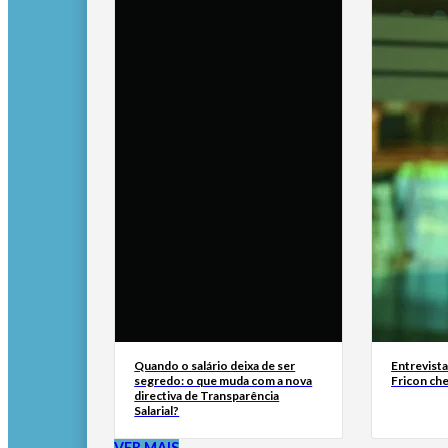
Quando o salário deixa de ser
Entrevist
segredo: o que muda com a nova
Fricon ch
directiva de Transparência
Salarial?
VER MAIS