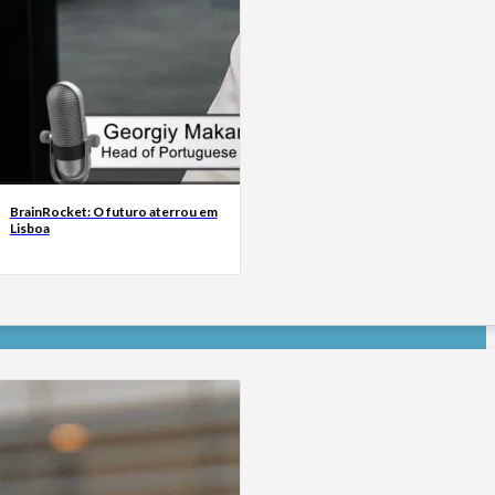
BrainRocket: O futuro aterrou em
Lisboa