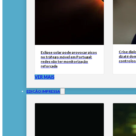
Crise dipl
Eclipse solar pode provocar picos
dá até dom
no tráfego móvel em Portugal:
controlos
redes vão ter monitorização
reforçada
VER MAIS
EDIÇÃO IMPRESSA