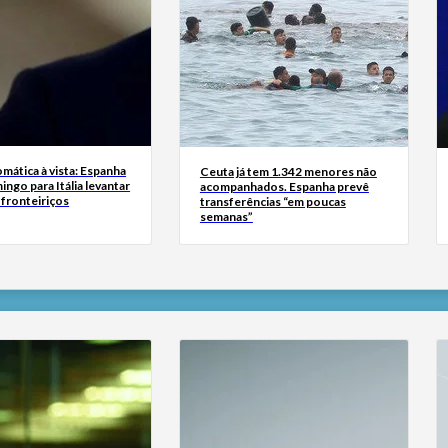
omática à vista: Espanha
Ceuta já tem 1.342 menores não
ingo para Itália levantar
acompanhados. Espanha prevê
 fronteiriços
transferências “em poucas
semanas”