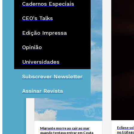
Cadernos Especiais
CEO's Talks
Edição Impressa
Opinião
Universidades
Subscrever Newsletter
Assinar Revista
Eclipse so
Migrante morre ao cair ao mar
no tráfeg
quando tentava entrar em Ceuta