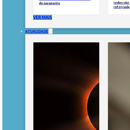
redes vão
de parapente
reforçada
VER MAIS
ATUALIDADE