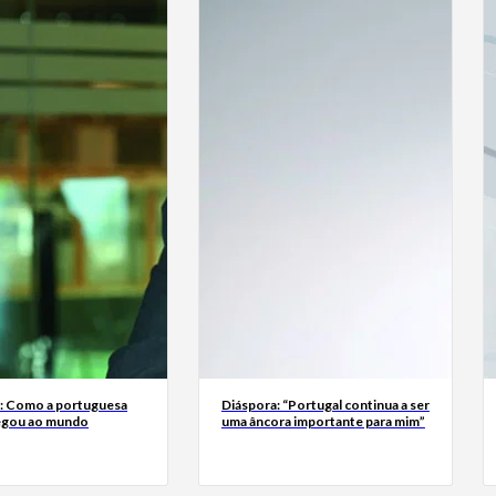
a: Como a portuguesa
Diáspora: “Portugal continua a ser
egou ao mundo
uma âncora importante para mim”