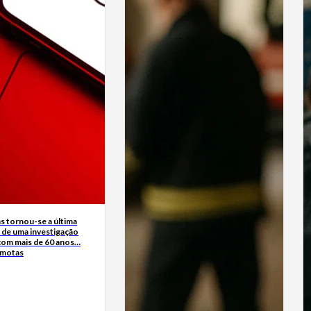
s tornou-se a última
 de uma investigação
 com mais de 60 anos…
rmotas