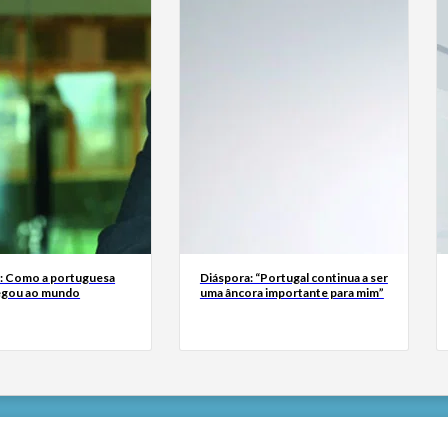
a: Como a portuguesa
Diáspora: “Portugal continua a ser
egou ao mundo
uma âncora importante para mim”