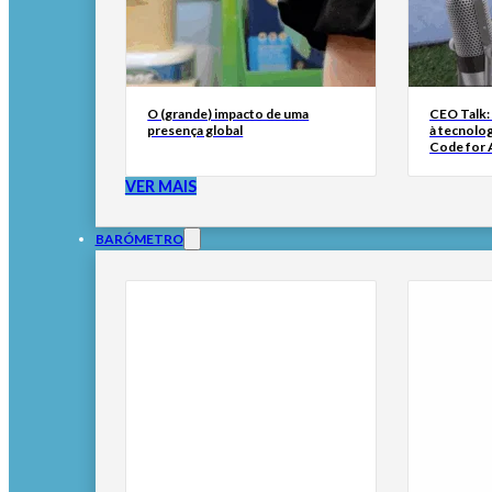
O (grande) impacto de uma
CEO Talk:
presença global
à tecnolog
Code for A
VER MAIS
BARÓMETRO