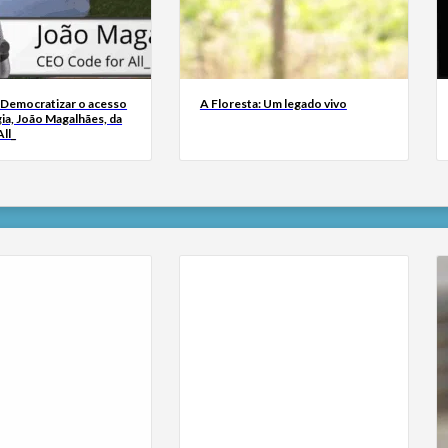
 Democratizar o acesso
A Floresta: Um legado vivo
ia, João Magalhães, da
ll_