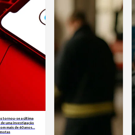
s tornou-se a última
 de uma investigação
 com mais de 60 anos…
rmotas