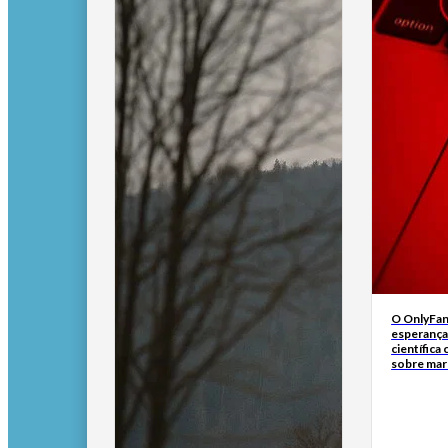
O OnlyFan
esperança
científica
sobre ma