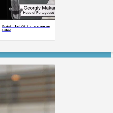
BrainRocket: O futuro aterrou em
Lisboa