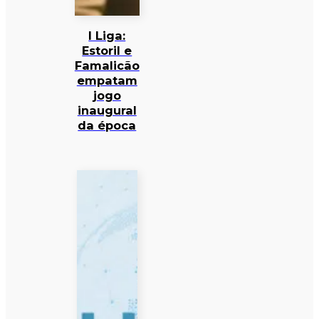
I Liga:
Estoril e
Famalicão
empatam
jogo
inaugural
da época