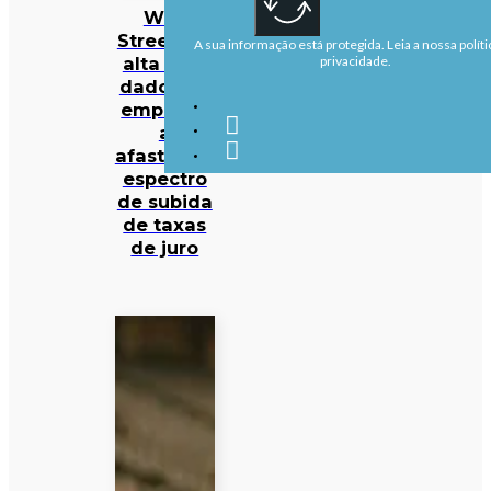
Wall
Street em
A sua informação está protegida. Leia a nossa políti
alta com
privacidade.
dados de
emprego
a
afastarem
espectro
de subida
de taxas
de juro