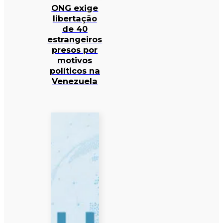
ONG exige
libertação
de 40
estrangeiros
presos por
motivos
políticos na
Venezuela