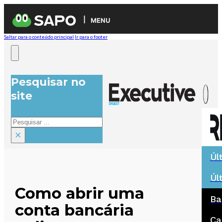
MENU
Saltar para o conteúdo principal
Ir para o footer
Pesquisar no
site
Pesquisar
×
Úl
Úl
Como abrir uma
Ba
conta bancária
Ca