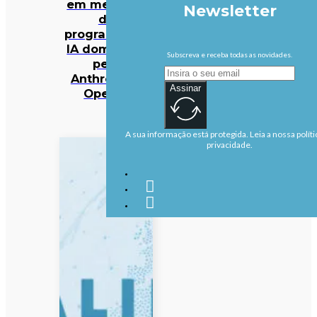
em mercado
Newsletter
da
programação
IA dominado
Subscreva e receba todas as novidades.
pela
Anthropic e
Assinar
OpenAI
A sua informação está protegida. Leia a nossa políti
privacidade.