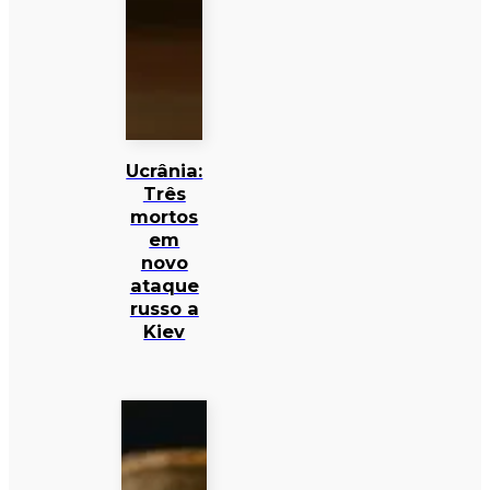
Ucrânia:
Três
mortos
em
novo
ataque
russo a
Kiev