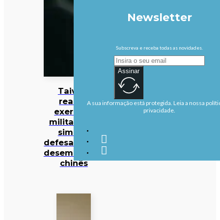
Newsletter
Subscreva e receba todas as novidades.
Assinar
Taiwan
realiza
A sua informação está protegida. Leia a nossa políti
exercício
privacidade.
militar para
simular
defesa contra
desembarque
chinês