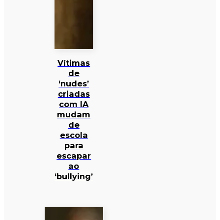
Vítimas
de
‘nudes’
criadas
com IA
mudam
de
escola
para
escapar
ao
‘bullying’