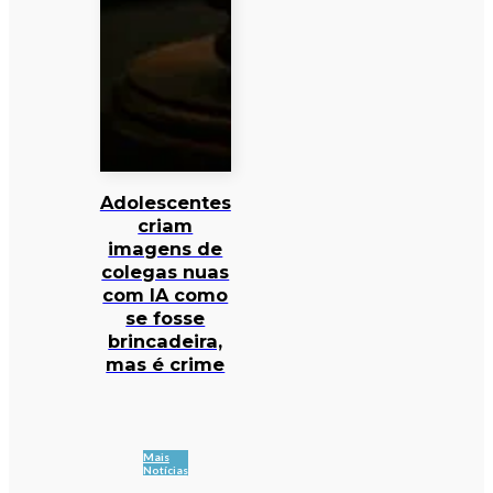
Adolescentes
criam
imagens de
colegas nuas
com IA como
se fosse
brincadeira,
mas é crime
Mais
Notícias