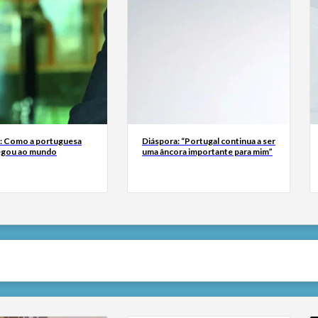
a: Como a portuguesa
Diáspora: “Portugal continua a ser
egou ao mundo
uma âncora importante para mim”