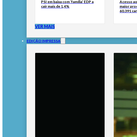
PSI em baixa com ‘família’ EDP a
Acesso ao
cair mais de 1,4%
maior pro
60.391 can
VER MAIS
EDIÇÃO IMPRESSA