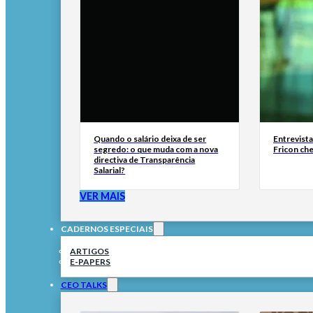
Quando o salário deixa de ser
Entrevist
segredo: o que muda com a nova
Fricon ch
directiva de Transparência
Salarial?
VER MAIS
CADERNOS ESPECIAIS
ARTIGOS
E-PAPERS
CEO TALKS