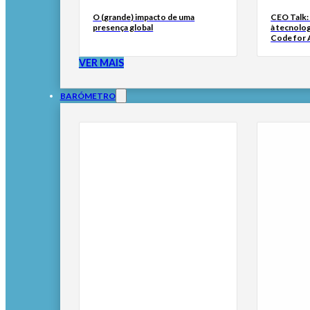
O (grande) impacto de uma
CEO Talk:
presença global
à tecnolog
Code for A
VER MAIS
BARÓMETRO