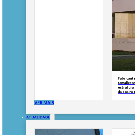
Fabricante
famalicen
estrutura 
da Touro 
VER MAIS
ATUALIDADE