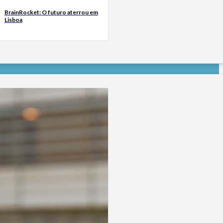
BrainRocket: O futuro aterrou em
Lisboa