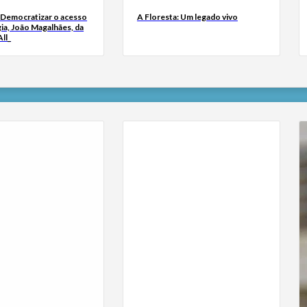
 Democratizar o acesso
A Floresta: Um legado vivo
ia, João Magalhães, da
ll_