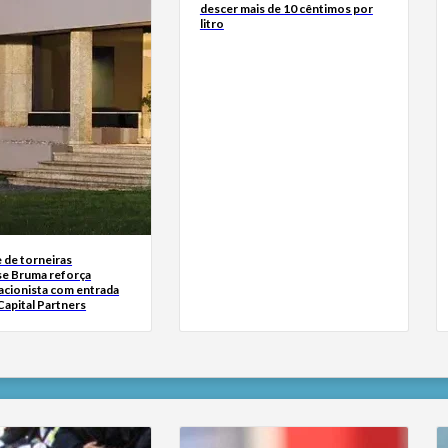
descer mais de 10 cêntimos por
litro
 de torneiras
se Bruma reforça
acionista com entrada
Capital Partners