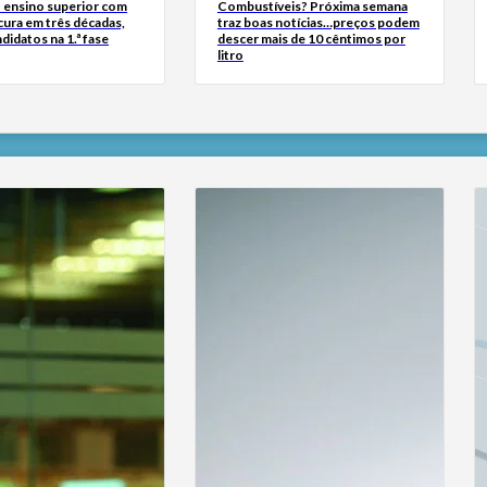
 ensino superior com
Combustíveis? Próxima semana
cura em três décadas,
traz boas notícias…preços podem
didatos na 1.ª fase
descer mais de 10 cêntimos por
litro