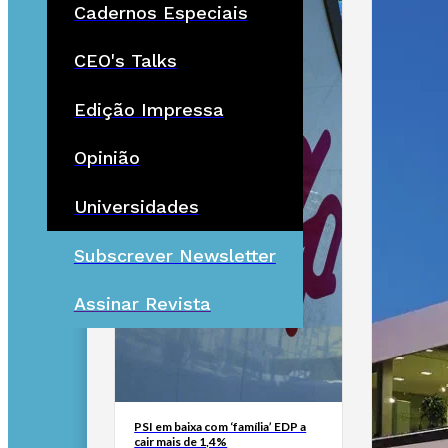
Cadernos Especiais
CEO's Talks
Edição Impressa
Opinião
Universidades
Subscrever Newsletter
Assinar Revista
PSI em baixa com ‘família’ EDP a
cair mais de 1,4%