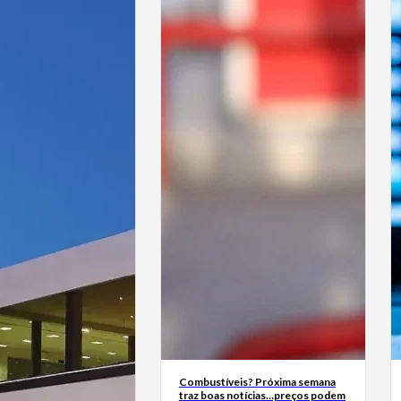
Combustíveis? Próxima semana
traz boas notícias…preços podem