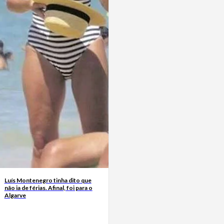
Luís Montenegro tinha dito que
não ia de férias. Afinal, foi para o
Algarve