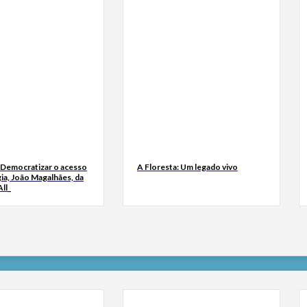
 Democratizar o acesso
A Floresta: Um legado vivo
ia, João Magalhães, da
ll_