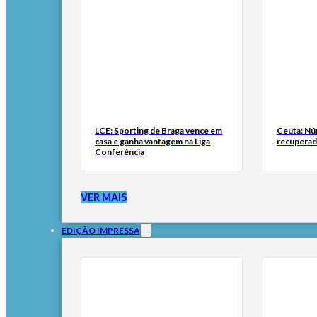
LCE: Sporting de Braga vence em
Ceuta: Nú
casa e ganha vantagem na Liga
recuperad
Conferência
VER MAIS
EDIÇÃO IMPRESSA