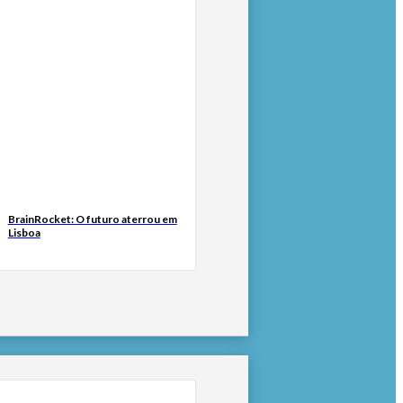
BrainRocket: O futuro aterrou em
Lisboa