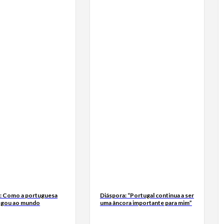
a: Como a portuguesa
Diáspora: “Portugal continua a ser
egou ao mundo
uma âncora importante para mim”