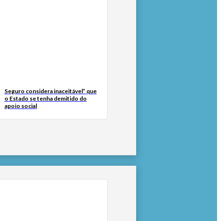
Seguro considera inaceitável” que
o Estado se tenha demitido do
apoio social