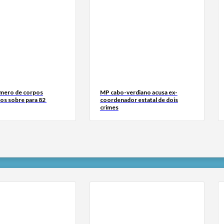
mero de corpos
MP cabo-verdiano acusa ex-
os sobre para 82
coordenador estatal de dois
crimes