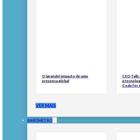
O (grande) impacto de uma
CEO Talk:
presença global
à tecnolog
Code for A
VER MAIS
BARÓMETRO