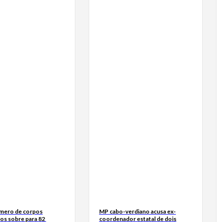
mero de corpos
MP cabo-verdiano acusa ex-
os sobre para 82
coordenador estatal de dois