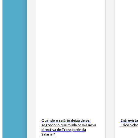
Quando o salário deixa de ser
Entrevist
segredo: o que muda com a nova
Fricon ch
directiva de Transparência
Salarial?