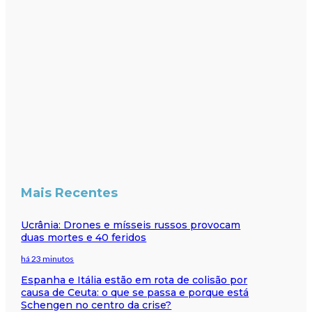
Mais Recentes
Ucrânia: Drones e mísseis russos provocam
duas mortes e 40 feridos
há 23 minutos
Espanha e Itália estão em rota de colisão por
causa de Ceuta: o que se passa e porque está
Schengen no centro da crise?