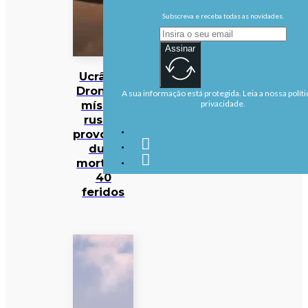
Subscreva e receba todas as novidades.
Assinar
Ucrânia:
Drones e
A sua informação está protegida. Leia a nossa políti
mísseis
privacidade.
russos
provocam
duas
mortes e
40
feridos