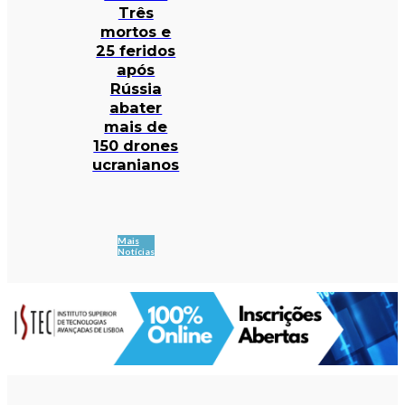
Três
mortos e
25 feridos
após
Rússia
abater
mais de
150 drones
ucranianos
Mais
Notícias