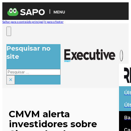
MENU
Saltar para o conteúdo principal
Ir para o footer
Pesquisar no
site
Pesquisar
×
Úl
Úl
CMVM alerta
Ba
investidores sobre
Ca