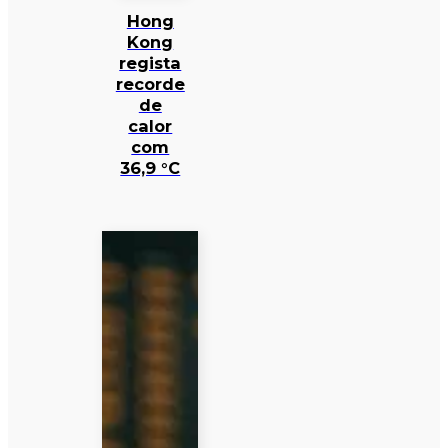
Hong
Kong
regista
recorde
de
calor
com
36,9 °C