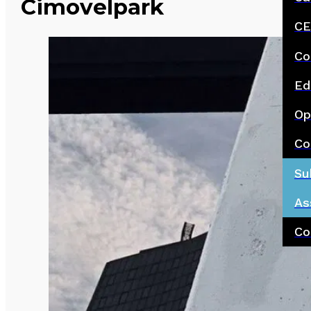
Cimovelpark
CE
Co
Ed
Op
Co
Su
As
Co