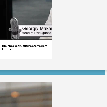
BrainRocket: O futuro aterrou em
Lisboa