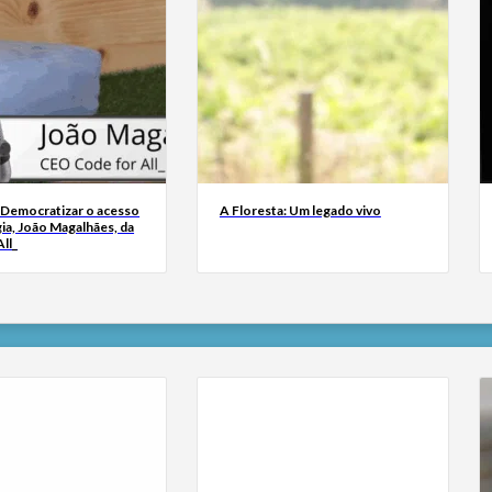
 Democratizar o acesso
A Floresta: Um legado vivo
ia, João Magalhães, da
ll_