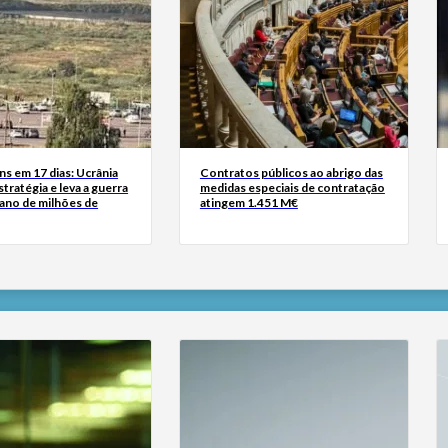
s em 17 dias: Ucrânia
Contratos públicos ao abrigo das
tratégia e leva a guerra
medidas especiais de contratação
iano de milhões de
atingem 1.451 M€