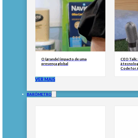
O (grande) impacto de uma
CEO Talk:
presença global
à tecnolog
Code for A
VER MAIS
BARÓMETRO