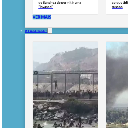
de Sánchez de permitir uma
ao quotid
“invasão”
russos
VER MAIS
ATUALIDADE