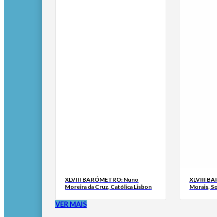
XLVIII BARÓMETRO: Nuno
XLVIII B
Moreira da Cruz, Católica Lisbon
Morais, S
VER MAIS