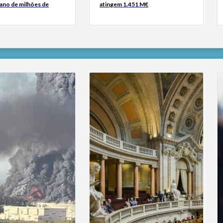
iano de milhões de
atingem 1.451 M€