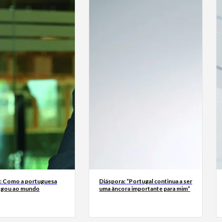
a: Como a portuguesa
Diáspora: “Portugal continua a ser
egou ao mundo
uma âncora importante para mim”