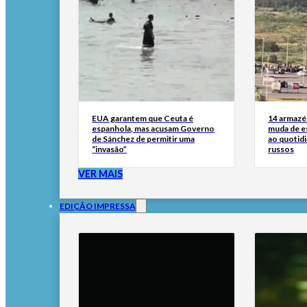
EUA garantem que Ceuta é
14 armazén
espanhola, mas acusam Governo
muda de es
de Sánchez de permitir uma
ao quotid
“invasão”
russos
VER MAIS
EDIÇÃO IMPRESSA