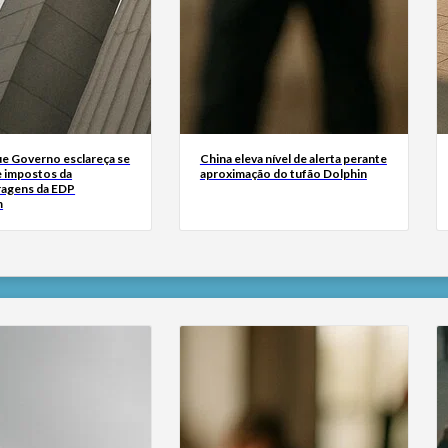
ue Governo esclareça se
China eleva nível de alerta perante
e impostos da
aproximação do tufão Dolphin
ragens da EDP
m