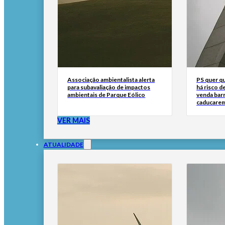
Associação ambientalista alerta
PS quer q
para subavaliação de impactos
há risco d
ambientais de Parque Eólico
venda bar
caducare
VER MAIS
ATUALIDADE