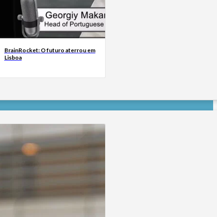
BrainRocket: O futuro aterrou em
Lisboa