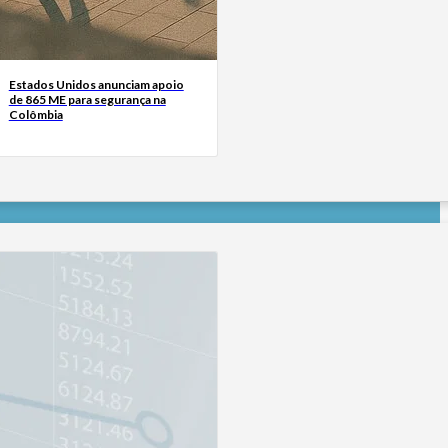
Estados Unidos anunciam apoio
de 865 ME para segurança na
Colômbia