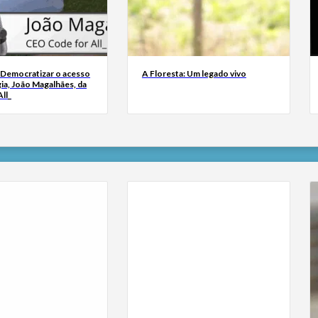
 Democratizar o acesso
A Floresta: Um legado vivo
ia, João Magalhães, da
ll_