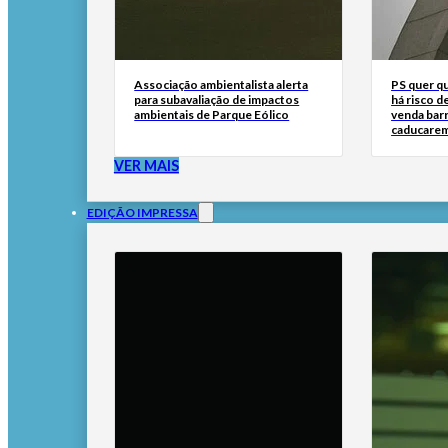
Associação ambientalista alerta
PS quer q
para subavaliação de impactos
há risco d
ambientais de Parque Eólico
venda bar
caducare
VER MAIS
EDIÇÃO IMPRESSA