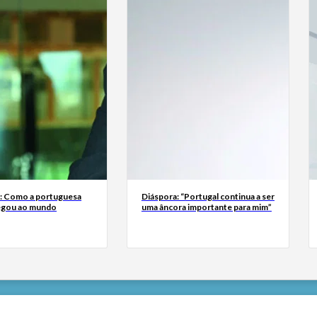
a: Como a portuguesa
Diáspora: “Portugal continua a ser
egou ao mundo
uma âncora importante para mim”