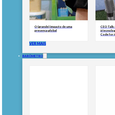
O (grande) impacto de uma
CEO Talk:
presença global
à tecnolog
Code for A
VER MAIS
BARÓMETRO