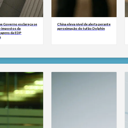
ue Governo esclareça se
China eleva nível de alerta perante
e impostos da
aproximação do tufão Dolphin
ragens da EDP
m