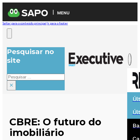
MENU
Saltar para o conteúdo principal
Ir para o footer
Pesquisar no
site
Pesquisar
×
Úl
Úl
CBRE: O futuro do
Ba
imobiliário
Ca