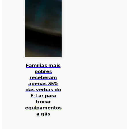
Famílias mais
pobres
receberam
apenas 35%
das verbas do
E-Lar para
trocar
equipamentos
a gás