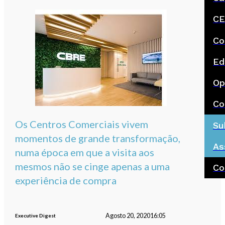
CE
Co
Ed
Op
Co
Os Centros Comerciais vivem
Su
momentos de grande transformação,
As
numa época em que a visita aos
mesmos não se cinge apenas a uma
Co
experiência de compra
Agosto 20, 2020
16:05
Executive Digest