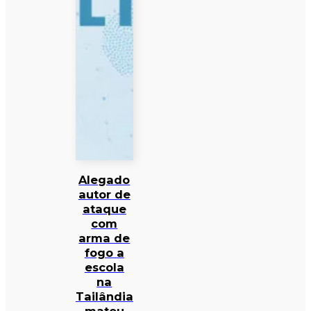
Alegado
autor de
ataque
com
arma de
fogo a
escola
na
Tailândia
matou