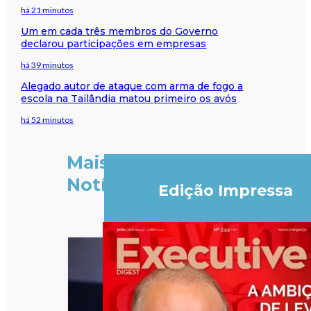
há 21 minutos
Um em cada três membros do Governo
declarou participações em empresas
há 39 minutos
Alegado autor de ataque com arma de fogo a
escola na Tailândia matou primeiro os avós
há 52 minutos
Mais
Notícias
Edição Impressa