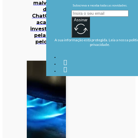
malvado”
Subscreva e receba todas as novidades.
do
ChatGPT e
Assinar
acabou
investigado
pela PJ e
A sua informação está protegida. Leia a nossa políti
pelo FBI
privacidade.