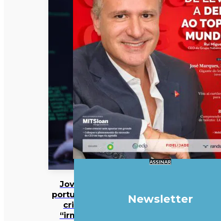
ASSINAR
Jovem
português
Newsletter
criou
“irmão