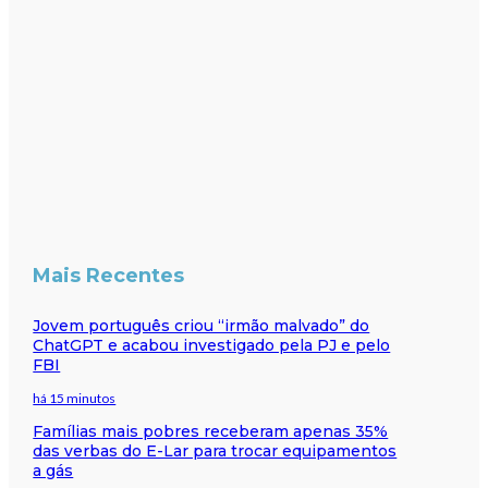
Mais Recentes
Jovem português criou “irmão malvado” do
ChatGPT e acabou investigado pela PJ e pelo
FBI
há 15 minutos
Famílias mais pobres receberam apenas 35%
das verbas do E-Lar para trocar equipamentos
a gás