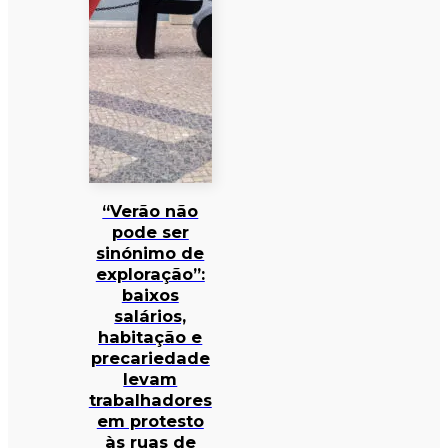
“Verão não
pode ser
sinónimo de
exploração”:
baixos
salários,
habitação e
precariedade
levam
trabalhadores
em protesto
às ruas de