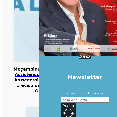
ASSINAR
Moçambique/Ataques:
Assistência responde
Newsletter
às necessidades mas
precisa de reforço –
OIM
Subscreva e receba todas as novidades.
Assinar