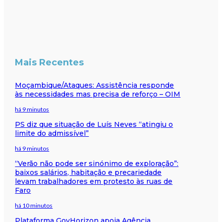
Mais Recentes
Moçambique/Ataques: Assistência responde
às necessidades mas precisa de reforço – OIM
há 9 minutos
PS diz que situação de Luís Neves “atingiu o
limite do admissível”
há 9 minutos
“Verão não pode ser sinónimo de exploração”:
baixos salários, habitação e precariedade
levam trabalhadores em protesto às ruas de
Faro
há 10 minutos
Plataforma GovHorizon apoia Agência