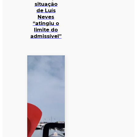
situação
de Luís
Neves
“atingiu o
limite do
admissível”