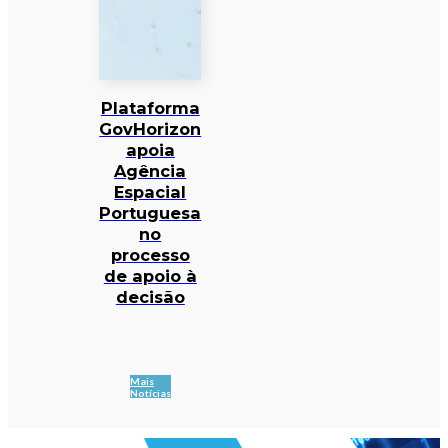
Plataforma
GovHorizon
apoia
Agência
Espacial
Portuguesa
no
processo
de apoio à
decisão
Mais
Notícias