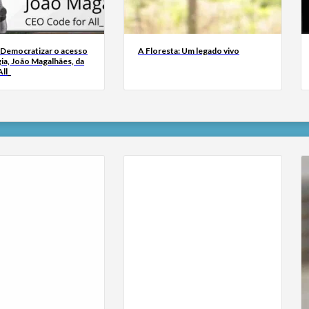
 Democratizar o acesso
A Floresta: Um legado vivo
ia, João Magalhães, da
ll_