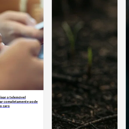
ixar o telemóvel
ar completamente pode
o caro