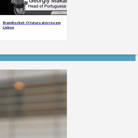
BrainRocket: O futuro aterrou em
Lisboa