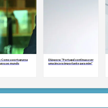
a: Como a portuguesa
Diáspora: “Portugal continua a ser
egou ao mundo
uma âncora importante para mim”