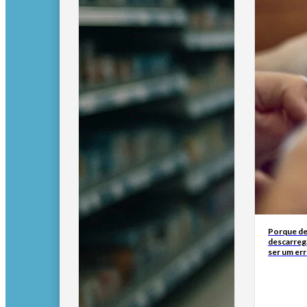
Porque de
descarreg
ser um err