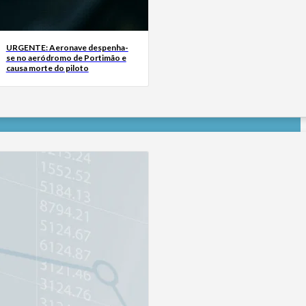
URGENTE: Aeronave despenha-
se no aeródromo de Portimão e
causa morte do piloto