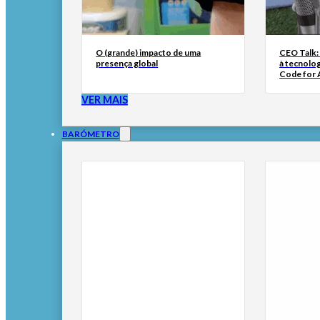
O (grande) impacto de uma
CEO Talk:
presença global
à tecnolog
Code for A
VER MAIS
BARÓMETRO