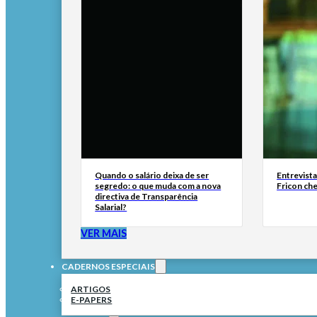
Quando o salário deixa de ser
Entrevist
segredo: o que muda com a nova
Fricon ch
directiva de Transparência
Salarial?
VER MAIS
CADERNOS ESPECIAIS
ARTIGOS
E-PAPERS