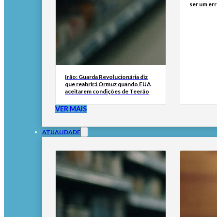
ser um err
Irão: Guarda Revolucionária diz
que reabrirá Ormuz quando EUA
aceitarem condições de Teerão
VER MAIS
ATUALIDADE