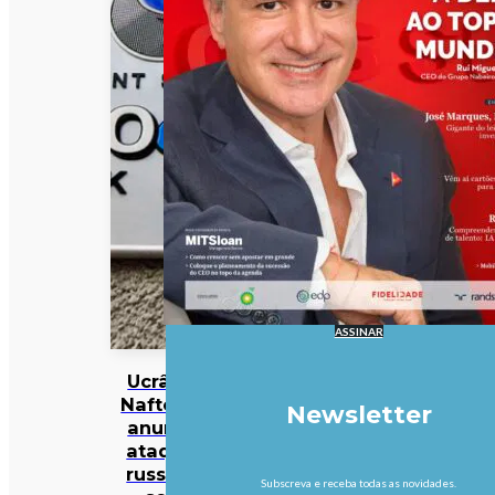
ASSINAR
Ucrânia:
Naftogaz
Newsletter
anuncia
ataques
russos a
Subscreva e receba todas as novidades.