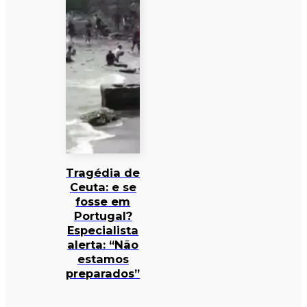
Tragédia de
Ceuta: e se
fosse em
Portugal?
Especialista
alerta: “Não
estamos
preparados”