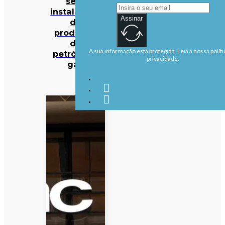
sete
instalações
Assinar
de
produção
de
A sua informação está protegida. Leia a nossa políti
petróleo e
privacidade.
gás