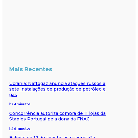
Mais Recentes
Ucrânia: Naftogaz anuncia ataques russos a
sete instalações de produção de petróleo e
gás
há 4 minutos
Concorrência autoriza compra de 11 lojas da
Staples Portugal pela dona da FNAC
há 6 minutos
Eclipse de 12 de agosto: as nuvens vão