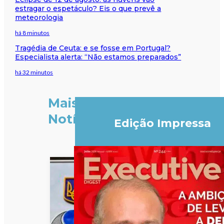
estragar o espetáculo? Eis o que prevê a
meteorologia
há 8 minutos
Tragédia de Ceuta: e se fosse em Portugal?
Especialista alerta: “Não estamos preparados”
há 32 minutos
Mais
Notícias
Edição Impressa