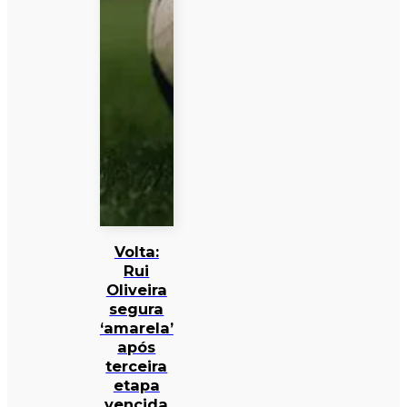
Volta:
Rui
Oliveira
segura
‘amarela’
após
terceira
etapa
vencida