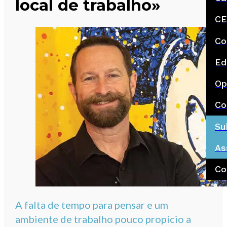
local de trabalho»
CE
Co
Ed
Op
Co
Su
As
Co
A falta de tempo para pensar e um
ambiente de trabalho pouco propício a