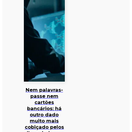
Nem palavras-
passe nem
cartões
bancários: há
outro dado
muito mais
cobiçado pelos