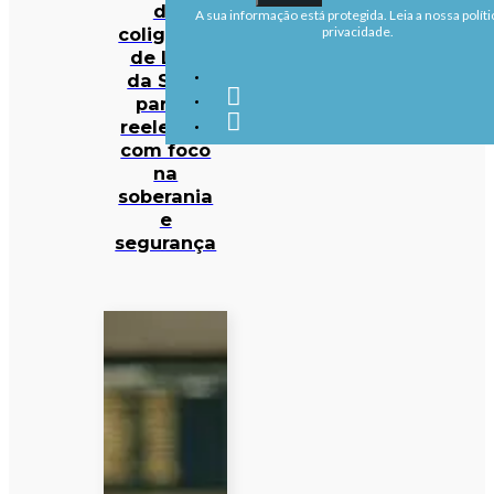
da
A sua informação está protegida. Leia a nossa políti
coligação
privacidade.
de Lula
da Silva
para a
reeleição
com foco
na
soberania
e
segurança