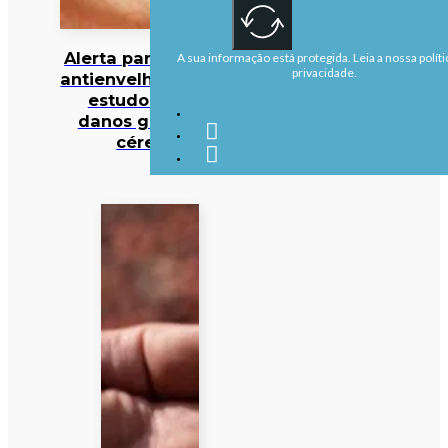
Alerta para cocktail
A sua informação está protegida. Leia a nossa políti
privacidade.
antienvelhecimento:
estudo deteta
danos graves no
cérebro