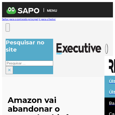
MENU
Saltar para o conteúdo principal
Ir para o footer
Pesquisar no
site
Pesquisar
×
Úl
Úl
Amazon vai
Ba
abandonar o
Ca