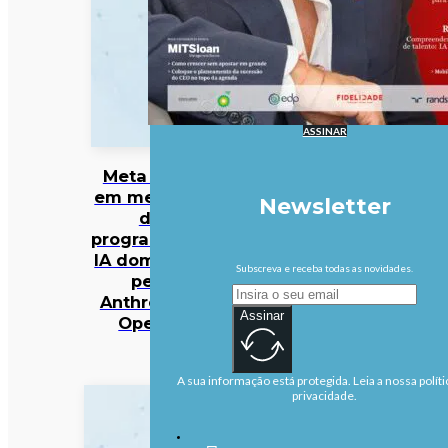
ASSINAR
Meta entra
em mercado
Newsletter
da
programação
IA dominado
Subscreva e receba todas as novidades.
pela
Anthropic e
Assinar
OpenAI
A sua informação está protegida. Leia a nossa políti
privacidade.