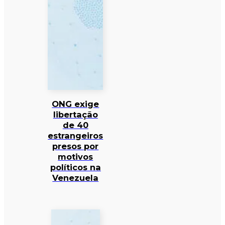
ONG exige
libertação
de 40
estrangeiros
presos por
motivos
políticos na
Venezuela