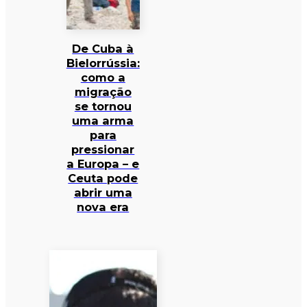
De Cuba à
Bielorrússia:
como a
migração
se tornou
uma arma
para
pressionar
a Europa – e
Ceuta pode
abrir uma
nova era