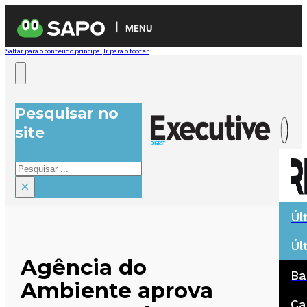
MENU
Saltar para o conteúdo principal
Ir para o footer
Pesquisar no
site
Pesquisar
×
Úl
Úl
Agência do
Ba
Ambiente aprova
Ca