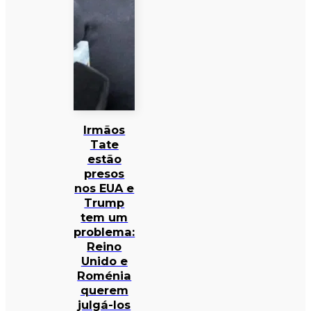
Irmãos
Tate
estão
presos
nos EUA e
Trump
tem um
problema:
Reino
Unido e
Roménia
querem
julgá-los