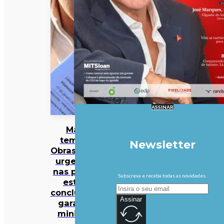
ASSINAR
Mau
tempo:
Newsletter
Obras mais
urgentes
nas praias
Subscreva e receba todas as novidades.
estão
concluídas,
Assinar
garante
ministra