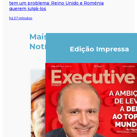
tem um problema: Reino Unido e Roménia
querem julgá-los
há 27 minutos
Mais
Notícias
Edição Impressa