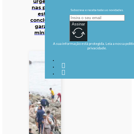
urgentes
nas praias
Subscreva e receba todas as novidades.
estão
concluídas,
Assinar
garante
ministra
A sua informação está protegida. Leia a nossa políti
privacidade.