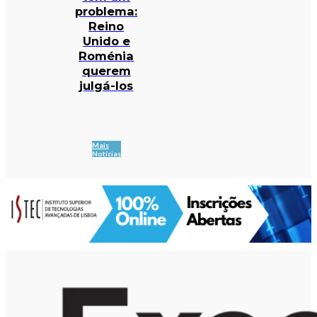
problema:
Reino
Unido e
Roménia
querem
julgá-los
Mais
Notícias