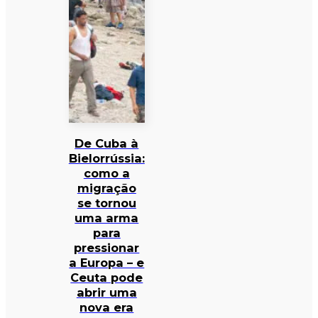
De Cuba à
Bielorrússia:
como a
migração
se tornou
uma arma
para
pressionar
a Europa – e
Ceuta pode
abrir uma
nova era