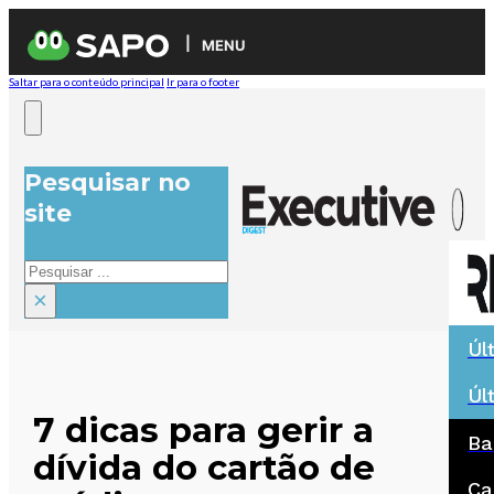
MENU
Saltar para o conteúdo principal
Ir para o footer
Pesquisar no
site
Pesquisar
×
Úl
Úl
7 dicas para gerir a
Ba
dívida do cartão de
Ca