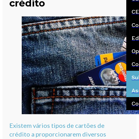
crédito
CE
Co
Ed
Op
Co
Su
As
Co
Existem vários tipos de cartões de
crédito a proporcionarem diversos