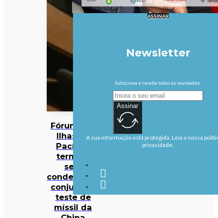
ASSINAR
Newsletter
Subscreva e receba todas as novidades.
Assinar
Fórum das
Ilhas do
A sua informação está protegida. Leia a nossa políti
Pacífico
privacidade.
termina
sem
condenação
conjunta a
teste de
míssil da
China