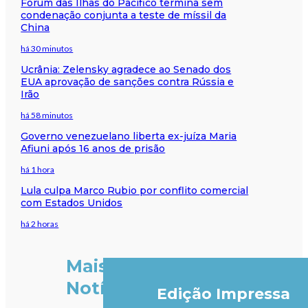
Fórum das Ilhas do Pacífico termina sem
condenação conjunta a teste de míssil da
China
há 30 minutos
Ucrânia: Zelensky agradece ao Senado dos
EUA aprovação de sanções contra Rússia e
Irão
há 58 minutos
Governo venezuelano liberta ex-juíza Maria
Afiuni após 16 anos de prisão
há 1 hora
Lula culpa Marco Rubio por conflito comercial
com Estados Unidos
há 2 horas
Mais
Notícias
Edição Impressa