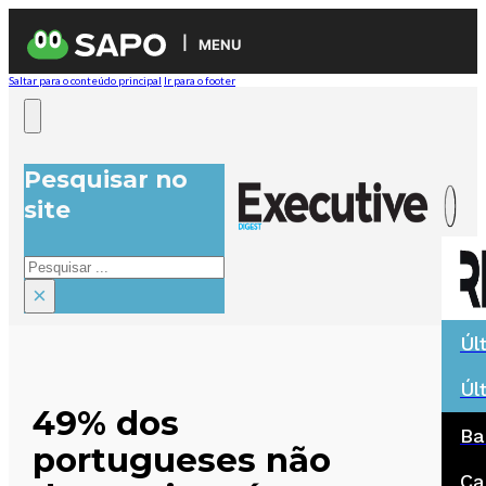
MENU
Saltar para o conteúdo principal
Ir para o footer
Pesquisar no
site
Pesquisar
×
Úl
Úl
49% dos
Ba
portugueses não
Ca