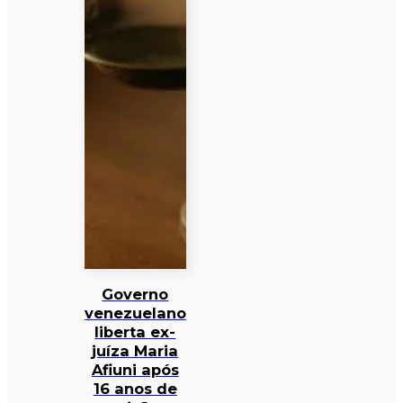
Governo
venezuelano
liberta ex-
juíza Maria
Afiuni após
16 anos de