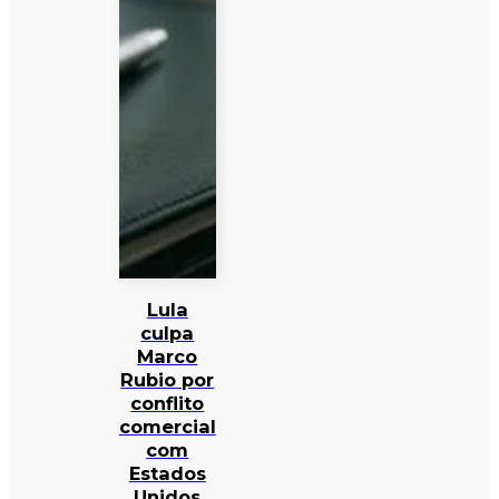
Lula
culpa
Marco
Rubio por
conflito
comercial
com
Estados
Unidos