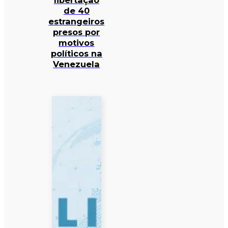
libertação
de 40
estrangeiros
presos por
motivos
políticos na
Venezuela