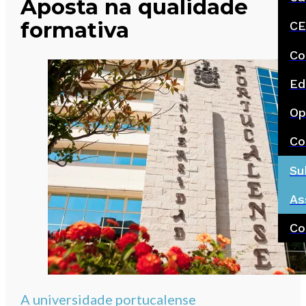
Aposta na qualidade
formativa
CE
Co
Ed
Op
Co
Su
As
Co
A universidade portucalense