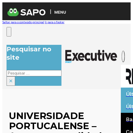
MENU
Saltar para o conteúdo principal
Ir para o footer
Pesquisar no
site
Pesquisar
×
Úl
Úl
UNIVERSIDADE
Ba
PORTUCALENSE –
Ca