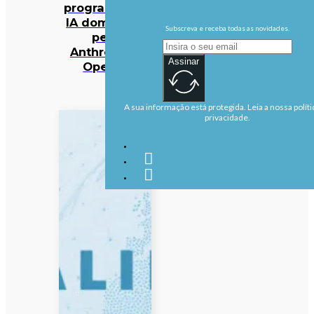
programação
IA dominado
Subscreva e receba todas as novidades.
pela
Anthropic e
Assinar
OpenAI
A sua informação está protegida. Leia a nossa políti
privacidade.