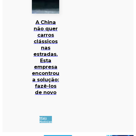
A China
não quer
carros
clássicos
nas
estradas.
Esta
empresa
encontrou
a solução:
fazê-los
de novo
Mais
Notícias