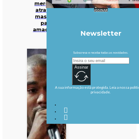
mercado
atrativo,
ASSINAR
mas não
para
amadores
Newsletter
Subscreva e receba todas as novidades.
Assinar
A sua informação está protegida. Leia a nossa políti
privacidade.