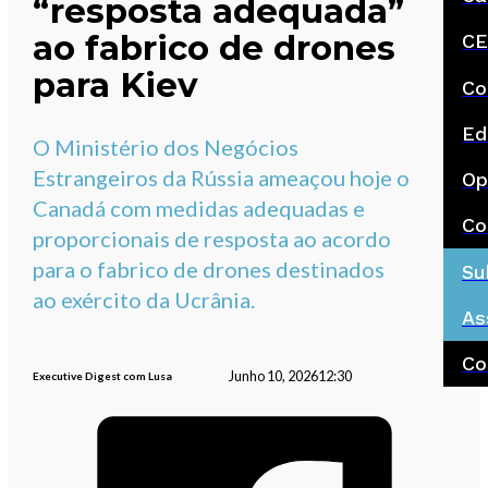
“resposta adequada”
ao fabrico de drones
CE
para Kiev
Co
Ed
O Ministério dos Negócios
Estrangeiros da Rússia ameaçou hoje o
Op
Canadá com medidas adequadas e
Co
proporcionais de resposta ao acordo
para o fabrico de drones destinados
Su
ao exército da Ucrânia.
As
Co
Junho 10, 2026
12:30
Executive Digest com Lusa