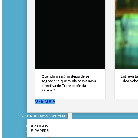
Quando o salário deixa de ser
Entrevist
segredo: o que muda com a nova
Fricon ch
directiva de Transparência
Salarial?
VER MAIS
CADERNOS ESPECIAIS
ARTIGOS
E-PAPERS