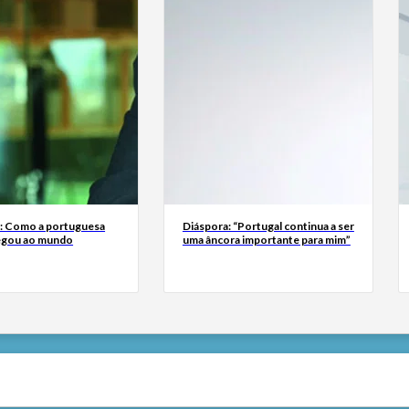
a: Como a portuguesa
Diáspora: “Portugal continua a ser
egou ao mundo
uma âncora importante para mim”