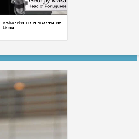
BrainRocket: O futuro aterrou em
Lisboa