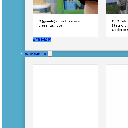
O (grande) impacto de uma
CEO Talk:
presença global
à tecnolog
Code for A
VER MAIS
BARÓMETRO