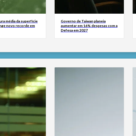
ra média da superfície
Governo de Taiwan planeia
inge novo recorde em
aumentar em 16% despesas com a
Defesa em 2027