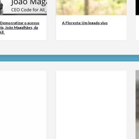
 Democratizar o acesso
A Floresta: Um legado vivo
ia, João Magalhães, da
ll_