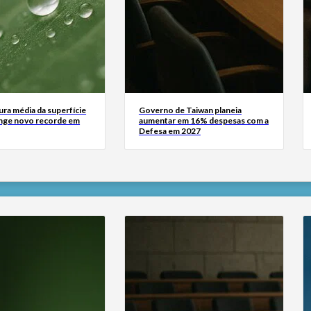
ra média da superfície
Governo de Taiwan planeia
inge novo recorde em
aumentar em 16% despesas com a
Defesa em 2027