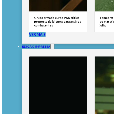
Grupo armado curdo PKK critica
Temperatu
proposta de lei turca para antigos
do mar at
combatentes
julho
VER MAIS
EDIÇÃO IMPRESSA