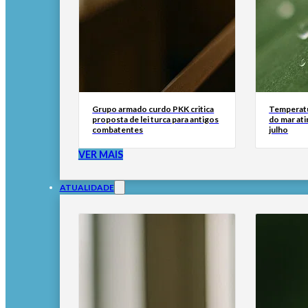
Grupo armado curdo PKK critica
Temperatu
proposta de lei turca para antigos
do mar at
combatentes
julho
VER MAIS
ATUALIDADE