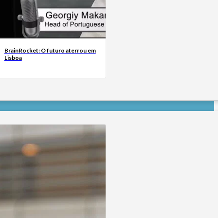
BrainRocket: O futuro aterrou em
Lisboa