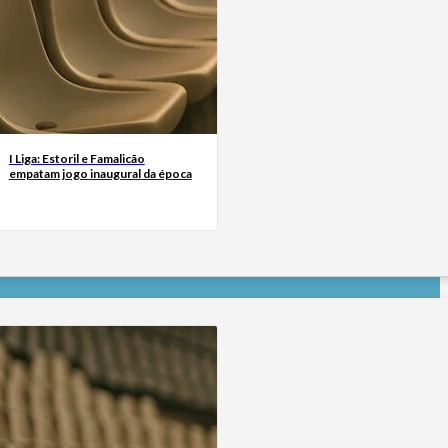
I Liga: Estoril e Famalicão
empatam jogo inaugural da época