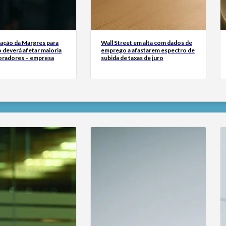
zação da Margres para
Wall Street em alta com dados de
 deverá afetar maioria
emprego a afastarem espectro de
oradores – empresa
subida de taxas de juro