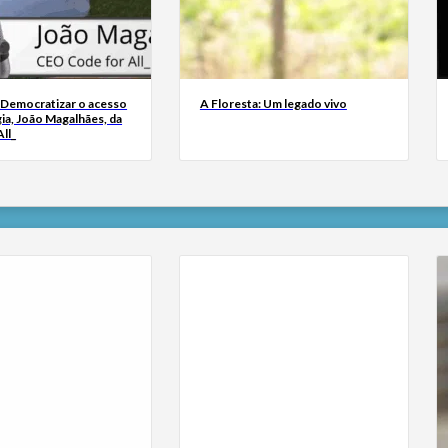
 Democratizar o acesso
A Floresta: Um legado vivo
ia, João Magalhães, da
ll_