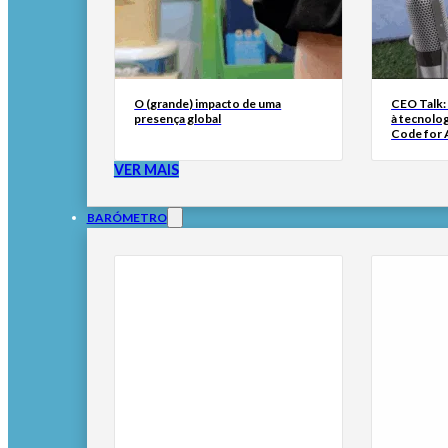
O (grande) impacto de uma
CEO Talk:
presença global
à tecnolog
Code for A
VER MAIS
BARÓMETRO