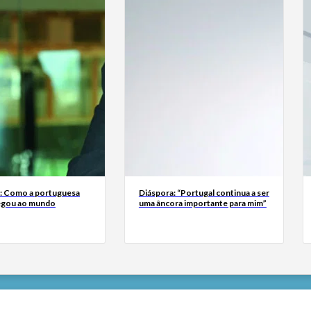
a: Como a portuguesa
Diáspora: “Portugal continua a ser
egou ao mundo
uma âncora importante para mim”