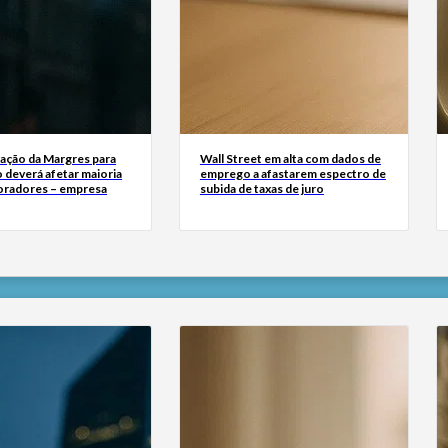
zação da Margres para
Wall Street em alta com dados de
 deverá afetar maioria
emprego a afastarem espectro de
oradores – empresa
subida de taxas de juro