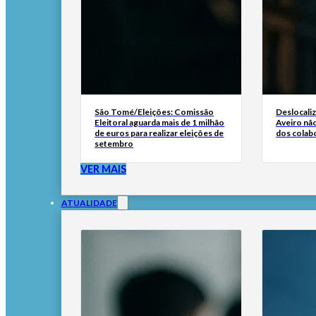
São Tomé/Eleições: Comissão
Deslocali
Eleitoral aguarda mais de 1 milhão
Aveiro não
de euros para realizar eleições de
dos colab
setembro
VER MAIS
ATUALIDADE