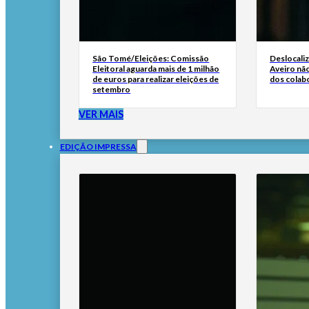
São Tomé/Eleições: Comissão
Deslocali
Eleitoral aguarda mais de 1 milhão
Aveiro não
de euros para realizar eleições de
dos colab
setembro
VER MAIS
EDIÇÃO IMPRESSA