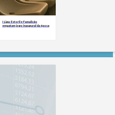
I Liga: Estoril e Famalicão
empatam jogo inaugural da época